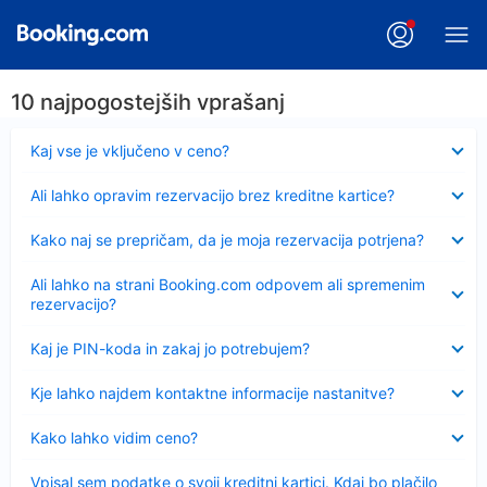
10 najpogostejših vprašanj
Skrčeno
Kaj vse je vključeno v ceno?
Skrčeno
Ali lahko opravim rezervacijo brez kreditne kartice?
Skrčeno
Kako naj se prepričam, da je moja rezervacija potrjena?
Skrčeno
Ali lahko na strani Booking.com odpovem ali spremenim
rezervacijo?
Skrčeno
Kaj je PIN-koda in zakaj jo potrebujem?
Skrčeno
Kje lahko najdem kontaktne informacije nastanitve?
Skrčeno
Kako lahko vidim ceno?
Skrčeno
Vpisal sem podatke o svoji kreditni kartici. Kdaj bo plačilo