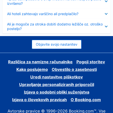
izvršeno?
Skrčeno
Ali hoteli zahtevajo varščino ali predplačilo?
Skrčeno
Ali je mogoče za otroka dobiti dodatno ležišče oz. otroško
posteljo?
Objavite svojo nastanitev
Različica za namizne računalnike
Pogoji storitev
Kako poslujemo
Obvestilo o zasebnosti
Uredi nastavitve piškotkov
Upravljanje personaliziranih priporočil
Izjava o sodobni obliki suženjstva
Izjava o človekovih pravicah
O Booking.com
Avtorske pravice © 1996–2026 Booking.com™. Vse