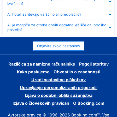
izvršeno?
Skrčeno
Ali hoteli zahtevajo varščino ali predplačilo?
Skrčeno
Ali je mogoče za otroka dobiti dodatno ležišče oz. otroško
posteljo?
Objavite svojo nastanitev
Različica za namizne računalnike
Pogoji storitev
Kako poslujemo
Obvestilo o zasebnosti
Uredi nastavitve piškotkov
Upravljanje personaliziranih priporočil
Izjava o sodobni obliki suženjstva
Izjava o človekovih pravicah
O Booking.com
Avtorske pravice © 1996–2026 Booking.com™. Vse