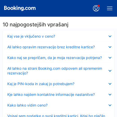
10 najpogostejših vprašanj
Skrčeno
Kaj vse je vključeno v ceno?
Skrčeno
Ali lahko opravim rezervacijo brez kreditne kartice?
Skrčeno
Kako naj se prepričam, da je moja rezervacija potrjena?
Skrčeno
Ali lahko na strani Booking.com odpovem ali spremenim
rezervacijo?
Skrčeno
Kaj je PIN-koda in zakaj jo potrebujem?
Skrčeno
Kje lahko najdem kontaktne informacije nastanitve?
Skrčeno
Kako lahko vidim ceno?
Skrčeno
Vpisal sem podatke o svoji kreditni kartici. Kdaj bo plačilo