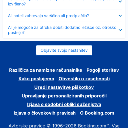
izvršeno?
Skrčeno
Ali hoteli zahtevajo varščino ali predplačilo?
Skrčeno
Ali je mogoče za otroka dobiti dodatno ležišče oz. otroško
posteljo?
Objavite svojo nastanitev
Različica za namizne računalnike
Pogoji storitev
Kako poslujemo
Obvestilo o zasebnosti
Uredi nastavitve piškotkov
Upravljanje personaliziranih priporočil
Izjava o sodobni obliki suženjstva
Izjava o človekovih pravicah
O Booking.com
Avtorske pravice © 1996–2026 Booking.com™. Vse