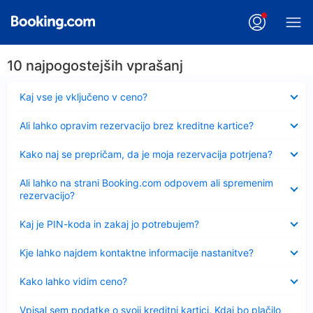
10 najpogostejših vprašanj
Skrčeno
Kaj vse je vključeno v ceno?
Skrčeno
Ali lahko opravim rezervacijo brez kreditne kartice?
Skrčeno
Kako naj se prepričam, da je moja rezervacija potrjena?
Skrčeno
Ali lahko na strani Booking.com odpovem ali spremenim
rezervacijo?
Skrčeno
Kaj je PIN-koda in zakaj jo potrebujem?
Skrčeno
Kje lahko najdem kontaktne informacije nastanitve?
Skrčeno
Kako lahko vidim ceno?
Skrčeno
Vpisal sem podatke o svoji kreditni kartici. Kdaj bo plačilo