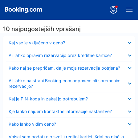
10 najpogostejših vprašanj
Skrčeno
Kaj vse je vključeno v ceno?
Skrčeno
Ali lahko opravim rezervacijo brez kreditne kartice?
Skrčeno
Kako naj se prepričam, da je moja rezervacija potrjena?
Skrčeno
Ali lahko na strani Booking.com odpovem ali spremenim
rezervacijo?
Skrčeno
Kaj je PIN-koda in zakaj jo potrebujem?
Skrčeno
Kje lahko najdem kontaktne informacije nastanitve?
Skrčeno
Kako lahko vidim ceno?
Skrčeno
Vpisal sem podatke o svoji kreditni kartici. Kdaj bo plačilo