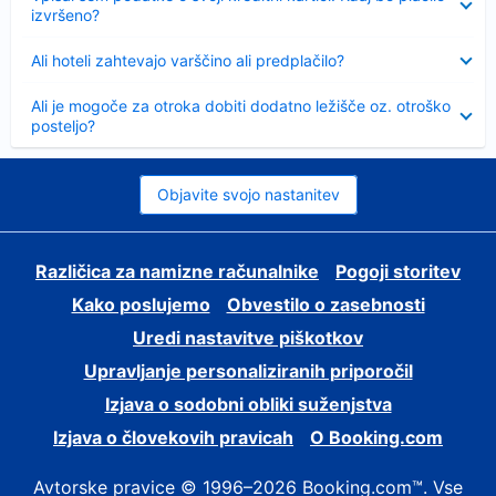
izvršeno?
Skrčeno
Ali hoteli zahtevajo varščino ali predplačilo?
Skrčeno
Ali je mogoče za otroka dobiti dodatno ležišče oz. otroško
posteljo?
Objavite svojo nastanitev
Različica za namizne računalnike
Pogoji storitev
Kako poslujemo
Obvestilo o zasebnosti
Uredi nastavitve piškotkov
Upravljanje personaliziranih priporočil
Izjava o sodobni obliki suženjstva
Izjava o človekovih pravicah
O Booking.com
Avtorske pravice © 1996–2026 Booking.com™. Vse