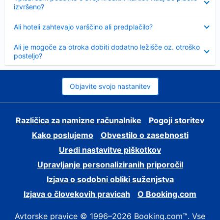
izvršeno?
Skrčeno
Ali hoteli zahtevajo varščino ali predplačilo?
Skrčeno
Ali je mogoče za otroka dobiti dodatno ležišče oz. otroško
posteljo?
Objavite svojo nastanitev
Različica za namizne računalnike
Pogoji storitev
Kako poslujemo
Obvestilo o zasebnosti
Uredi nastavitve piškotkov
Upravljanje personaliziranih priporočil
Izjava o sodobni obliki suženjstva
Izjava o človekovih pravicah
O Booking.com
Avtorske pravice © 1996–2026 Booking.com™. Vse