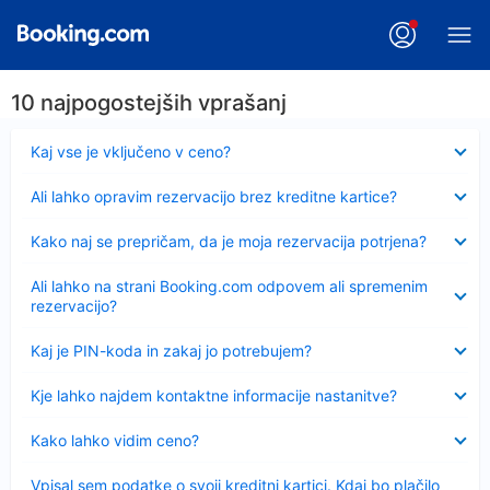
10 najpogostejših vprašanj
Skrčeno
Kaj vse je vključeno v ceno?
Skrčeno
Ali lahko opravim rezervacijo brez kreditne kartice?
Skrčeno
Kako naj se prepričam, da je moja rezervacija potrjena?
Skrčeno
Ali lahko na strani Booking.com odpovem ali spremenim
rezervacijo?
Skrčeno
Kaj je PIN-koda in zakaj jo potrebujem?
Skrčeno
Kje lahko najdem kontaktne informacije nastanitve?
Skrčeno
Kako lahko vidim ceno?
Skrčeno
Vpisal sem podatke o svoji kreditni kartici. Kdaj bo plačilo