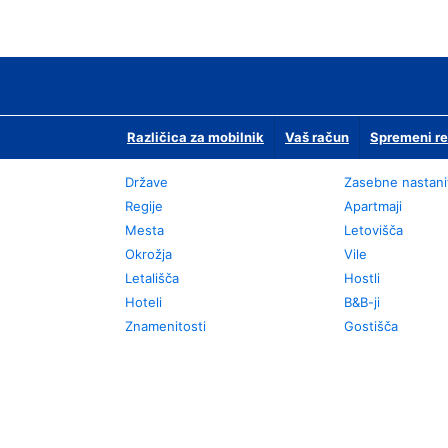
Različica za mobilnik
Vaš račun
Spremeni re
Države
Zasebne nastani
Regije
Apartmaji
Mesta
Letovišča
Okrožja
Vile
Letališča
Hostli
Hoteli
B&B-ji
Znamenitosti
Gostišča