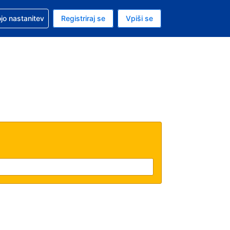
pomoč pri rezervaciji
jo nastanitev
Registriraj se
Vpiši se
a je ameriški dolar
i jezik je Slovenščini