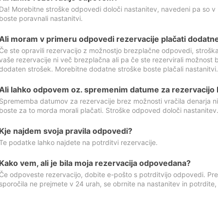
Da! Morebitne stroške odpovedi določi nastanitev, navedeni pa so v
boste poravnali nastanitvi.
Ali moram v primeru odpovedi rezervacije plačati dodatn
Če ste opravili rezervacijo z možnostjo brezplačne odpovedi, stroš
vaše rezervacije ni več brezplačna ali pa če ste rezervirali možnost 
dodaten strošek. Morebitne dodatne stroške boste plačali nastanitvi.
Ali lahko odpovem oz. spremenim datume za rezervacijo b
Sprememba datumov za rezervacije brez možnosti vračila denarja ni
boste za to morda morali plačati. Stroške odpoved določi nastanitev.
Kje najdem svoja pravila odpovedi?
Te podatke lahko najdete na potrditvi rezervacije.
Kako vem, ali je bila moja rezervacija odpovedana?
Če odpoveste rezervacijo, dobite e-pošto s potrditvijo odpovedi. Prev
sporočila ne prejmete v 24 urah, se obrnite na nastanitev in potrdite