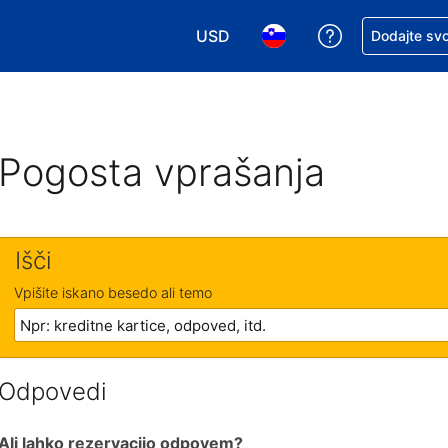
USD
Zaprosite za 
Dodajte svo
Izbira valute. Vaša trenutna valut
Izbira jezika. Vaš trenutn
Pogosta vprašanja
Išči
Vpišite iskano besedo ali temo
Odpovedi
Ali lahko rezervacijo odpovem?