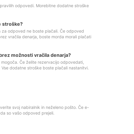
 pravilih odpovedi. Morebitne dodatne stroške
e stroške?
ka za odpoved ne boste plačali. Če odpoved
brez vračila denarja, boste morda morali plačati
rez možnosti vračila denarja?
 mogoča. Če želite rezervacijo odpovedati,
 Vse dodatne stroške boste plačali nastanitvi.
erite svoj nabiralnik in neželeno pošto. Če e-
, da so vašo odpoved prejeli.