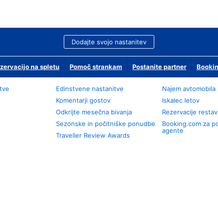
Dodajte svojo nastanitev
zervacijo na spletu
Pomoč strankam
Postanite partner
Bookin
tve
Edinstvene nastanitve
Najem avtomobila
Komentarji gostov
Iskalec letov
Odkrijte mesečna bivanja
Rezervacije restav
Sezonske in počitniške ponudbe
Booking.com za p
agente
Traveller Review Awards