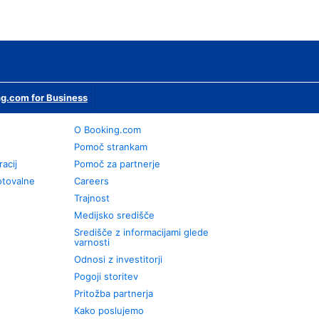
g.com for Business
O Booking.com
Pomoč strankam
racij
Pomoč za partnerje
otovalne
Careers
Trajnost
Medijsko središče
Središče z informacijami glede
varnosti
Odnosi z investitorji
Pogoji storitev
Pritožba partnerja
Kako poslujemo