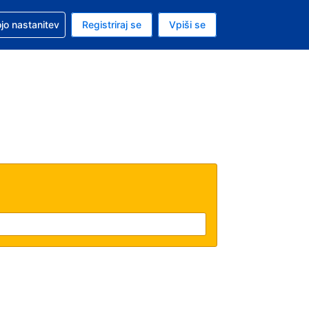
pomoč pri rezervaciji
jo nastanitev
Registriraj se
Vpiši se
a je evro
i jezik je Slovenščini