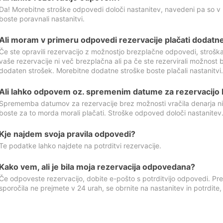
Da! Morebitne stroške odpovedi določi nastanitev, navedeni pa so v
boste poravnali nastanitvi.
Ali moram v primeru odpovedi rezervacije plačati dodatn
Če ste opravili rezervacijo z možnostjo brezplačne odpovedi, stroš
vaše rezervacije ni več brezplačna ali pa če ste rezervirali možnost 
dodaten strošek. Morebitne dodatne stroške boste plačali nastanitvi.
Ali lahko odpovem oz. spremenim datume za rezervacijo b
Sprememba datumov za rezervacije brez možnosti vračila denarja ni
boste za to morda morali plačati. Stroške odpoved določi nastanitev.
Kje najdem svoja pravila odpovedi?
Te podatke lahko najdete na potrditvi rezervacije.
Kako vem, ali je bila moja rezervacija odpovedana?
Če odpoveste rezervacijo, dobite e-pošto s potrditvijo odpovedi. Prev
sporočila ne prejmete v 24 urah, se obrnite na nastanitev in potrdite