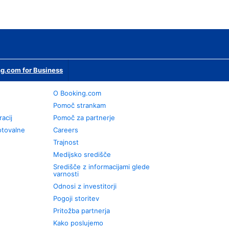
g.com for Business
O Booking.com
Pomoč strankam
racij
Pomoč za partnerje
otovalne
Careers
Trajnost
Medijsko središče
Središče z informacijami glede
varnosti
Odnosi z investitorji
Pogoji storitev
Pritožba partnerja
Kako poslujemo