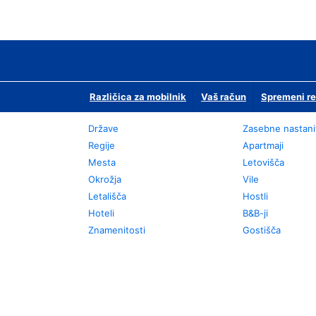
Različica za mobilnik
Vaš račun
Spremeni re
Države
Zasebne nastani
Regije
Apartmaji
Mesta
Letovišča
Okrožja
Vile
Letališča
Hostli
Hoteli
B&B-ji
Znamenitosti
Gostišča