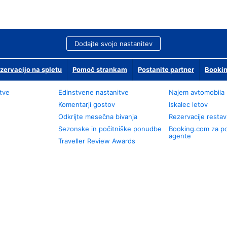
Dodajte svojo nastanitev
zervacijo na spletu
Pomoč strankam
Postanite partner
Bookin
tve
Edinstvene nastanitve
Najem avtomobila
Komentarji gostov
Iskalec letov
Odkrijte mesečna bivanja
Rezervacije restav
Sezonske in počitniške ponudbe
Booking.com za p
agente
Traveller Review Awards