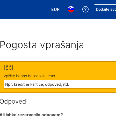
EUR
Zaprosite za 
Dodajte svo
Izbira valute. Vaša trenutna valut
Izbira jezika. Vaš trenutn
Pogosta vprašanja
Išči
Vpišite iskano besedo ali temo
Odpovedi
Ali lahko rezervacijo odpovem?