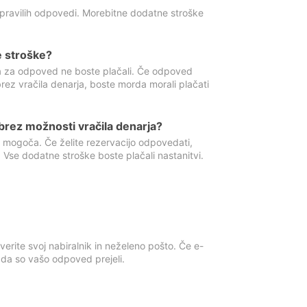
 pravilih odpovedi. Morebitne dodatne stroške
e stroške?
ka za odpoved ne boste plačali. Če odpoved
brez vračila denarja, boste morda morali plačati
rez možnosti vračila denarja?
 mogoča. Če želite rezervacijo odpovedati,
 Vse dodatne stroške boste plačali nastanitvi.
erite svoj nabiralnik in neželeno pošto. Če e-
, da so vašo odpoved prejeli.