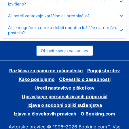
izvršeno?
Skrčeno
Ali hoteli zahtevajo varščino ali predplačilo?
Skrčeno
Ali je mogoče za otroka dobiti dodatno ležišče oz. otroško
posteljo?
Objavite svojo nastanitev
Različica za namizne računalnike
Pogoji storitev
Kako poslujemo
Obvestilo o zasebnosti
Uredi nastavitve piškotkov
Upravljanje personaliziranih priporočil
Izjava o sodobni obliki suženjstva
Izjava o človekovih pravicah
O Booking.com
Avtorske pravice © 1996–2026 Booking.com™. Vse