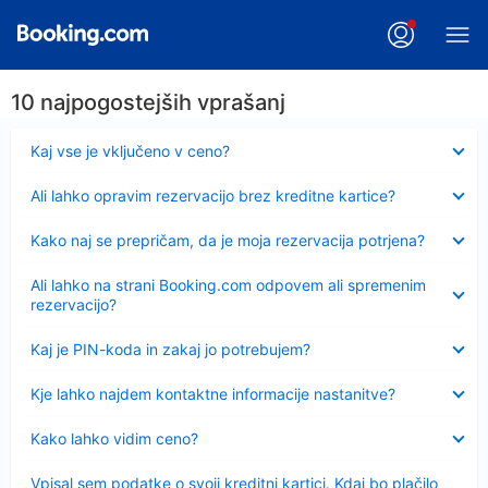
10 najpogostejših vprašanj
Skrčeno
Kaj vse je vključeno v ceno?
Skrčeno
Ali lahko opravim rezervacijo brez kreditne kartice?
Skrčeno
Kako naj se prepričam, da je moja rezervacija potrjena?
Skrčeno
Ali lahko na strani Booking.com odpovem ali spremenim
rezervacijo?
Skrčeno
Kaj je PIN-koda in zakaj jo potrebujem?
Skrčeno
Kje lahko najdem kontaktne informacije nastanitve?
Skrčeno
Kako lahko vidim ceno?
Skrčeno
Vpisal sem podatke o svoji kreditni kartici. Kdaj bo plačilo