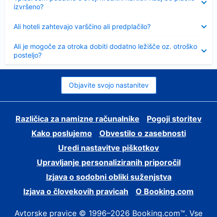
izvršeno?
Skrčeno
Ali hoteli zahtevajo varščino ali predplačilo?
Skrčeno
Ali je mogoče za otroka dobiti dodatno ležišče oz. otroško
posteljo?
Objavite svojo nastanitev
Različica za namizne računalnike
Pogoji storitev
Kako poslujemo
Obvestilo o zasebnosti
Uredi nastavitve piškotkov
Upravljanje personaliziranih priporočil
Izjava o sodobni obliki suženjstva
Izjava o človekovih pravicah
O Booking.com
Avtorske pravice © 1996–2026 Booking.com™. Vse