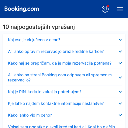
10 najpogostejših vprašanj
Skrčeno
Kaj vse je vključeno v ceno?
Skrčeno
Ali lahko opravim rezervacijo brez kreditne kartice?
Skrčeno
Kako naj se prepričam, da je moja rezervacija potrjena?
Skrčeno
Ali lahko na strani Booking.com odpovem ali spremenim
rezervacijo?
Skrčeno
Kaj je PIN-koda in zakaj jo potrebujem?
Skrčeno
Kje lahko najdem kontaktne informacije nastanitve?
Skrčeno
Kako lahko vidim ceno?
Skrčeno
Vpisal sem podatke o svoji kreditni kartici. Kdaj bo plačilo