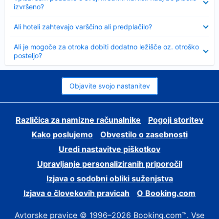
izvršeno?
Skrčeno
Ali hoteli zahtevajo varščino ali predplačilo?
Skrčeno
Ali je mogoče za otroka dobiti dodatno ležišče oz. otroško
posteljo?
Objavite svojo nastanitev
Različica za namizne računalnike
Pogoji storitev
Kako poslujemo
Obvestilo o zasebnosti
Uredi nastavitve piškotkov
Upravljanje personaliziranih priporočil
Izjava o sodobni obliki suženjstva
Izjava o človekovih pravicah
O Booking.com
Avtorske pravice © 1996–2026 Booking.com™. Vse