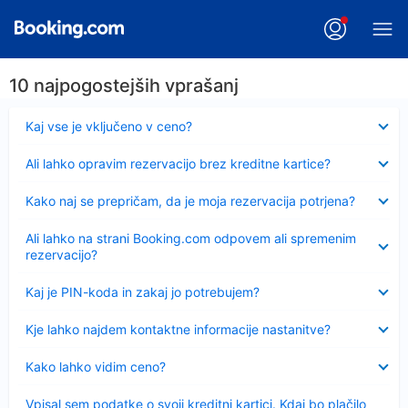
10 najpogostejših vprašanj
Skrčeno
Kaj vse je vključeno v ceno?
Skrčeno
Ali lahko opravim rezervacijo brez kreditne kartice?
Skrčeno
Kako naj se prepričam, da je moja rezervacija potrjena?
Skrčeno
Ali lahko na strani Booking.com odpovem ali spremenim
rezervacijo?
Skrčeno
Kaj je PIN-koda in zakaj jo potrebujem?
Skrčeno
Kje lahko najdem kontaktne informacije nastanitve?
Skrčeno
Kako lahko vidim ceno?
Skrčeno
Vpisal sem podatke o svoji kreditni kartici. Kdaj bo plačilo