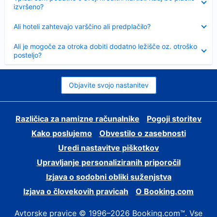
izvršeno?
Skrčeno
Ali hoteli zahtevajo varščino ali predplačilo?
Skrčeno
Ali je mogoče za otroka dobiti dodatno ležišče oz. otroško
posteljo?
Objavite svojo nastanitev
Različica za namizne računalnike
Pogoji storitev
Kako poslujemo
Obvestilo o zasebnosti
Uredi nastavitve piškotkov
Upravljanje personaliziranih priporočil
Izjava o sodobni obliki suženjstva
Izjava o človekovih pravicah
O Booking.com
Avtorske pravice © 1996–2026 Booking.com™. Vse