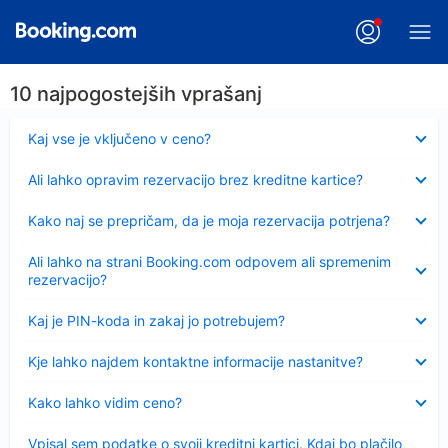
10 najpogostejših vprašanj
Skrčeno
Kaj vse je vključeno v ceno?
Skrčeno
Ali lahko opravim rezervacijo brez kreditne kartice?
Skrčeno
Kako naj se prepričam, da je moja rezervacija potrjena?
Skrčeno
Ali lahko na strani Booking.com odpovem ali spremenim
rezervacijo?
Skrčeno
Kaj je PIN-koda in zakaj jo potrebujem?
Skrčeno
Kje lahko najdem kontaktne informacije nastanitve?
Skrčeno
Kako lahko vidim ceno?
Skrčeno
Vpisal sem podatke o svoji kreditni kartici. Kdaj bo plačilo