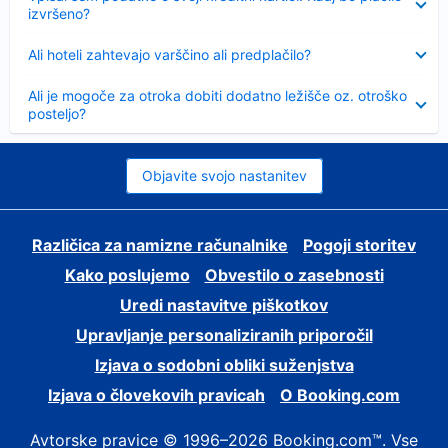
izvršeno?
Skrčeno
Ali hoteli zahtevajo varščino ali predplačilo?
Skrčeno
Ali je mogoče za otroka dobiti dodatno ležišče oz. otroško
posteljo?
Objavite svojo nastanitev
Različica za namizne računalnike
Pogoji storitev
Kako poslujemo
Obvestilo o zasebnosti
Uredi nastavitve piškotkov
Upravljanje personaliziranih priporočil
Izjava o sodobni obliki suženjstva
Izjava o človekovih pravicah
O Booking.com
Avtorske pravice © 1996–2026 Booking.com™. Vse