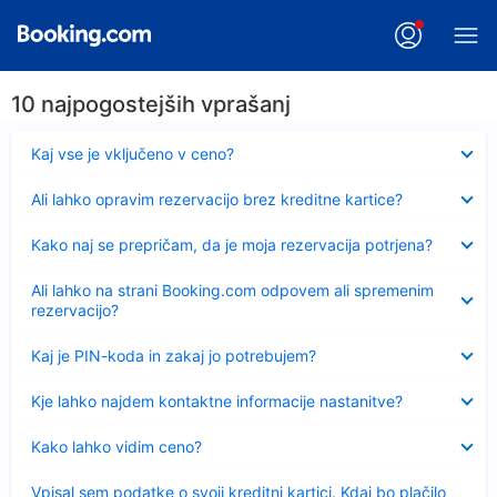
10 najpogostejših vprašanj
Skrčeno
Kaj vse je vključeno v ceno?
Skrčeno
Ali lahko opravim rezervacijo brez kreditne kartice?
Skrčeno
Kako naj se prepričam, da je moja rezervacija potrjena?
Skrčeno
Ali lahko na strani Booking.com odpovem ali spremenim
rezervacijo?
Skrčeno
Kaj je PIN-koda in zakaj jo potrebujem?
Skrčeno
Kje lahko najdem kontaktne informacije nastanitve?
Skrčeno
Kako lahko vidim ceno?
Skrčeno
Vpisal sem podatke o svoji kreditni kartici. Kdaj bo plačilo