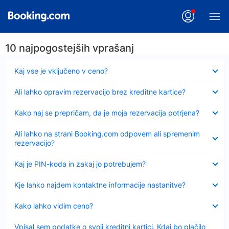
10 najpogostejših vprašanj
Skrčeno
Kaj vse je vključeno v ceno?
Skrčeno
Ali lahko opravim rezervacijo brez kreditne kartice?
Skrčeno
Kako naj se prepričam, da je moja rezervacija potrjena?
Skrčeno
Ali lahko na strani Booking.com odpovem ali spremenim
rezervacijo?
Skrčeno
Kaj je PIN-koda in zakaj jo potrebujem?
Skrčeno
Kje lahko najdem kontaktne informacije nastanitve?
Skrčeno
Kako lahko vidim ceno?
Skrčeno
Vpisal sem podatke o svoji kreditni kartici. Kdaj bo plačilo