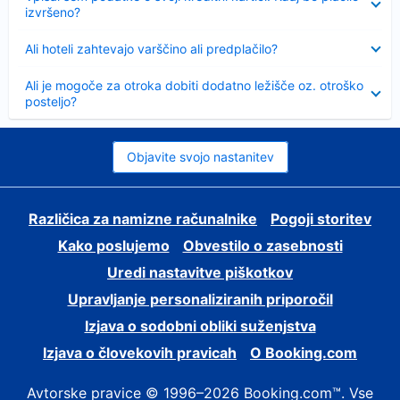
izvršeno?
Skrčeno
Ali hoteli zahtevajo varščino ali predplačilo?
Skrčeno
Ali je mogoče za otroka dobiti dodatno ležišče oz. otroško
posteljo?
Objavite svojo nastanitev
Različica za namizne računalnike
Pogoji storitev
Kako poslujemo
Obvestilo o zasebnosti
Uredi nastavitve piškotkov
Upravljanje personaliziranih priporočil
Izjava o sodobni obliki suženjstva
Izjava o človekovih pravicah
O Booking.com
Avtorske pravice © 1996–2026 Booking.com™. Vse