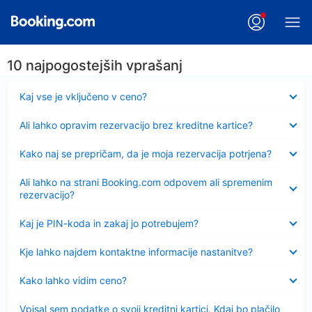
10 najpogostejših vprašanj
Skrčeno
Kaj vse je vključeno v ceno?
Skrčeno
Ali lahko opravim rezervacijo brez kreditne kartice?
Skrčeno
Kako naj se prepričam, da je moja rezervacija potrjena?
Skrčeno
Ali lahko na strani Booking.com odpovem ali spremenim
rezervacijo?
Skrčeno
Kaj je PIN-koda in zakaj jo potrebujem?
Skrčeno
Kje lahko najdem kontaktne informacije nastanitve?
Skrčeno
Kako lahko vidim ceno?
Skrčeno
Vpisal sem podatke o svoji kreditni kartici. Kdaj bo plačilo