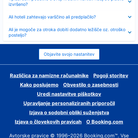
izvršeno?
Skrčeno
Ali hoteli zahtevajo varščino ali predplačilo?
Skrčeno
Ali je mogoče za otroka dobiti dodatno ležišče oz. otroško
posteljo?
Objavite svojo nastanitev
Različica za namizne računalnike
Pogoji storitev
Kako poslujemo
Obvestilo o zasebnosti
Uredi nastavitve piškotkov
Upravljanje personaliziranih priporočil
Izjava o sodobni obliki suženjstva
Izjava o človekovih pravicah
O Booking.com
Avtorske pravice © 1996–2026 Booking.com™. Vse