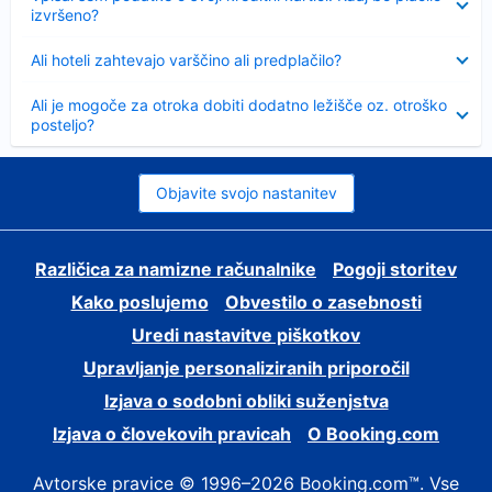
izvršeno?
Skrčeno
Ali hoteli zahtevajo varščino ali predplačilo?
Skrčeno
Ali je mogoče za otroka dobiti dodatno ležišče oz. otroško
posteljo?
Objavite svojo nastanitev
Različica za namizne računalnike
Pogoji storitev
Kako poslujemo
Obvestilo o zasebnosti
Uredi nastavitve piškotkov
Upravljanje personaliziranih priporočil
Izjava o sodobni obliki suženjstva
Izjava o človekovih pravicah
O Booking.com
Avtorske pravice © 1996–2026 Booking.com™. Vse