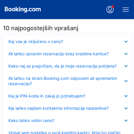
10 najpogostejših vprašanj
Skrčeno
Kaj vse je vključeno v ceno?
Skrčeno
Ali lahko opravim rezervacijo brez kreditne kartice?
Skrčeno
Kako naj se prepričam, da je moja rezervacija potrjena?
Skrčeno
Ali lahko na strani Booking.com odpovem ali spremenim
rezervacijo?
Skrčeno
Kaj je PIN-koda in zakaj jo potrebujem?
Skrčeno
Kje lahko najdem kontaktne informacije nastanitve?
Skrčeno
Kako lahko vidim ceno?
Skrčeno
Vpisal sem podatke o svoji kreditni kartici. Kdaj bo plačilo