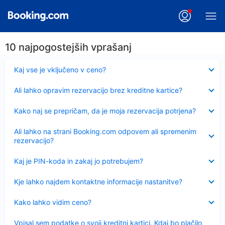
10 najpogostejših vprašanj
Skrčeno
Kaj vse je vključeno v ceno?
Skrčeno
Ali lahko opravim rezervacijo brez kreditne kartice?
Skrčeno
Kako naj se prepričam, da je moja rezervacija potrjena?
Skrčeno
Ali lahko na strani Booking.com odpovem ali spremenim
rezervacijo?
Skrčeno
Kaj je PIN-koda in zakaj jo potrebujem?
Skrčeno
Kje lahko najdem kontaktne informacije nastanitve?
Skrčeno
Kako lahko vidim ceno?
Skrčeno
Vpisal sem podatke o svoji kreditni kartici. Kdaj bo plačilo