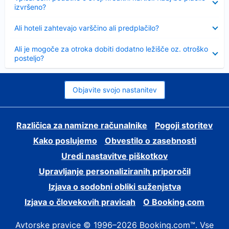
izvršeno?
Skrčeno
Ali hoteli zahtevajo varščino ali predplačilo?
Skrčeno
Ali je mogoče za otroka dobiti dodatno ležišče oz. otroško
posteljo?
Objavite svojo nastanitev
Različica za namizne računalnike
Pogoji storitev
Kako poslujemo
Obvestilo o zasebnosti
Uredi nastavitve piškotkov
Upravljanje personaliziranih priporočil
Izjava o sodobni obliki suženjstva
Izjava o človekovih pravicah
O Booking.com
Avtorske pravice © 1996–2026 Booking.com™. Vse