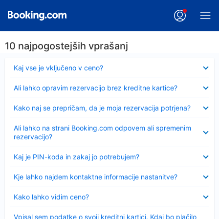
10 najpogostejših vprašanj
Skrčeno
Kaj vse je vključeno v ceno?
Skrčeno
Ali lahko opravim rezervacijo brez kreditne kartice?
Skrčeno
Kako naj se prepričam, da je moja rezervacija potrjena?
Skrčeno
Ali lahko na strani Booking.com odpovem ali spremenim
rezervacijo?
Skrčeno
Kaj je PIN-koda in zakaj jo potrebujem?
Skrčeno
Kje lahko najdem kontaktne informacije nastanitve?
Skrčeno
Kako lahko vidim ceno?
Skrčeno
Vpisal sem podatke o svoji kreditni kartici. Kdaj bo plačilo