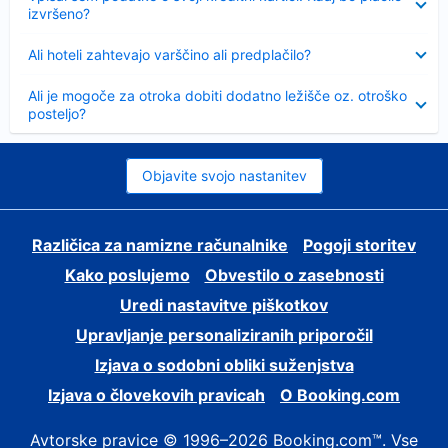
izvršeno?
Skrčeno
Ali hoteli zahtevajo varščino ali predplačilo?
Skrčeno
Ali je mogoče za otroka dobiti dodatno ležišče oz. otroško
posteljo?
Objavite svojo nastanitev
Različica za namizne računalnike
Pogoji storitev
Kako poslujemo
Obvestilo o zasebnosti
Uredi nastavitve piškotkov
Upravljanje personaliziranih priporočil
Izjava o sodobni obliki suženjstva
Izjava o človekovih pravicah
O Booking.com
Avtorske pravice © 1996–2026 Booking.com™. Vse