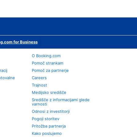
g.com for Business
O Booking.com
Pomoč strankam
racij
Pomoč za partnerje
otovalne
Careers
Trajnost
Medijsko središče
Središče z informacijami glede
varnosti
Odnosi z investitorji
Pogoji storitev
Pritožba partnerja
Kako poslujemo