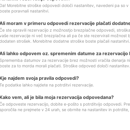
Da! Morebitne stroške odpovedi določi nastanitev, navedeni pa so v
boste poravnali nastanitvi.
Ali moram v primeru odpovedi rezervacije plačati dodatn
Če ste opravili rezervacijo z možnostjo brezplačne odpovedi, stroš
vaše rezervacije ni več brezplačna ali pa če ste rezervirali možnost 
dodaten strošek. Morebitne dodatne stroške boste plačali nastanitvi.
Ali lahko odpovem oz. spremenim datume za rezervacijo b
Sprememba datumov za rezervacije brez možnosti vračila denarja ni
boste za to morda morali plačati. Stroške odpoved določi nastanitev.
Kje najdem svoja pravila odpovedi?
Te podatke lahko najdete na potrditvi rezervacije.
Kako vem, ali je bila moja rezervacija odpovedana?
Če odpoveste rezervacijo, dobite e-pošto s potrditvijo odpovedi. Prev
sporočila ne prejmete v 24 urah, se obrnite na nastanitev in potrdite