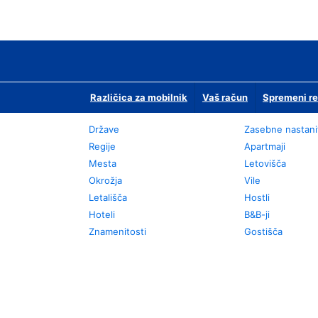
Različica za mobilnik
Vaš račun
Spremeni re
Države
Zasebne nastani
Regije
Apartmaji
Mesta
Letovišča
Okrožja
Vile
Letališča
Hostli
Hoteli
B&B-ji
Znamenitosti
Gostišča