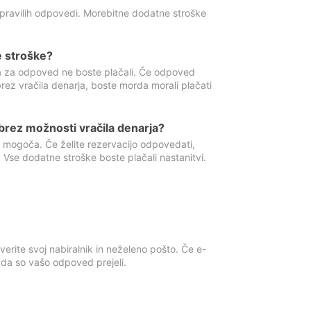
 pravilih odpovedi. Morebitne dodatne stroške
e stroške?
ka za odpoved ne boste plačali. Če odpoved
brez vračila denarja, boste morda morali plačati
rez možnosti vračila denarja?
 mogoča. Če želite rezervacijo odpovedati,
 Vse dodatne stroške boste plačali nastanitvi.
erite svoj nabiralnik in neželeno pošto. Če e-
, da so vašo odpoved prejeli.