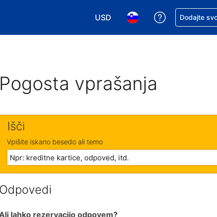
USD
Zaprosite za 
Dodajte svo
Izbira valute. Vaša trenutna valut
Izbira jezika. Vaš trenutn
Pogosta vprašanja
Išči
Vpišite iskano besedo ali temo
Odpovedi
Ali lahko rezervacijo odpovem?