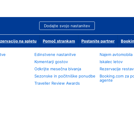
Dodajte svojo nastanitev
zervacijo na spletu
Pomoč strankam
Postanite partner
Bookin
tve
Edinstvene nastanitve
Najem avtomobila
Komentarji gostov
Iskalec letov
Odkrijte mesečna bivanja
Rezervacije restav
Sezonske in počitniške ponudbe
Booking.com za p
agente
Traveller Review Awards