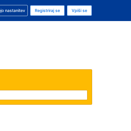
pomoč pri rezervaciji
jo nastanitev
Registriraj se
Vpiši se
a je ameriški dolar
i jezik je Slovenščini