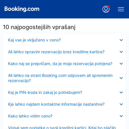
10 najpogostejših vprašanj
Skrčeno
Kaj vse je vključeno v ceno?
Skrčeno
Ali lahko opravim rezervacijo brez kreditne kartice?
Skrčeno
Kako naj se prepričam, da je moja rezervacija potrjena?
Skrčeno
Ali lahko na strani Booking.com odpovem ali spremenim
rezervacijo?
Skrčeno
Kaj je PIN-koda in zakaj jo potrebujem?
Skrčeno
Kje lahko najdem kontaktne informacije nastanitve?
Skrčeno
Kako lahko vidim ceno?
Skrčeno
Vpisal sem podatke o svoji kreditni kartici. Kdaj bo plačilo