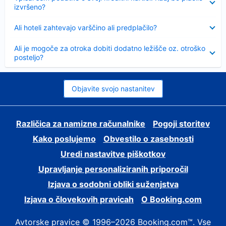
izvršeno?
Skrčeno
Ali hoteli zahtevajo varščino ali predplačilo?
Skrčeno
Ali je mogoče za otroka dobiti dodatno ležišče oz. otroško
posteljo?
Objavite svojo nastanitev
Različica za namizne računalnike
Pogoji storitev
Kako poslujemo
Obvestilo o zasebnosti
Uredi nastavitve piškotkov
Upravljanje personaliziranih priporočil
Izjava o sodobni obliki suženjstva
Izjava o človekovih pravicah
O Booking.com
Avtorske pravice © 1996–2026 Booking.com™. Vse