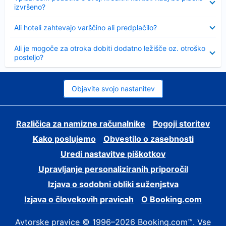
izvršeno?
Skrčeno
Ali hoteli zahtevajo varščino ali predplačilo?
Skrčeno
Ali je mogoče za otroka dobiti dodatno ležišče oz. otroško
posteljo?
Objavite svojo nastanitev
Različica za namizne računalnike
Pogoji storitev
Kako poslujemo
Obvestilo o zasebnosti
Uredi nastavitve piškotkov
Upravljanje personaliziranih priporočil
Izjava o sodobni obliki suženjstva
Izjava o človekovih pravicah
O Booking.com
Avtorske pravice © 1996–2026 Booking.com™. Vse