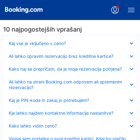
10 najpogostejših vprašanj
Skrčeno
Kaj vse je vključeno v ceno?
Skrčeno
Ali lahko opravim rezervacijo brez kreditne kartice?
Skrčeno
Kako naj se prepričam, da je moja rezervacija potrjena?
Skrčeno
Ali lahko na strani Booking.com odpovem ali spremenim
rezervacijo?
Skrčeno
Kaj je PIN-koda in zakaj jo potrebujem?
Skrčeno
Kje lahko najdem kontaktne informacije nastanitve?
Skrčeno
Kako lahko vidim ceno?
Skrčeno
Vpisal sem podatke o svoji kreditni kartici. Kdaj bo plačilo