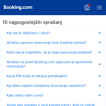
10 najpogostejših vprašanj
Skrčeno
Kaj vse je vključeno v ceno?
Skrčeno
Ali lahko opravim rezervacijo brez kreditne kartice?
Skrčeno
Kako naj se prepričam, da je moja rezervacija potrjena?
Skrčeno
Ali lahko na strani Booking.com odpovem ali spremenim
rezervacijo?
Skrčeno
Kaj je PIN-koda in zakaj jo potrebujem?
Skrčeno
Kje lahko najdem kontaktne informacije nastanitve?
Skrčeno
Kako lahko vidim ceno?
Skrčeno
Vpisal sem podatke o svoji kreditni kartici. Kdaj bo plačilo