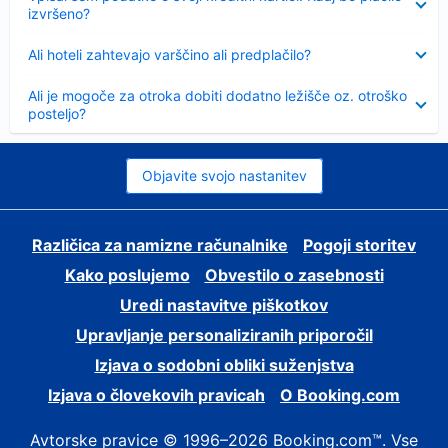
izvršeno?
Skrčeno
Ali hoteli zahtevajo varščino ali predplačilo?
Skrčeno
Ali je mogoče za otroka dobiti dodatno ležišče oz. otroško
posteljo?
Objavite svojo nastanitev
Različica za namizne računalnike
Pogoji storitev
Kako poslujemo
Obvestilo o zasebnosti
Uredi nastavitve piškotkov
Upravljanje personaliziranih priporočil
Izjava o sodobni obliki suženjstva
Izjava o človekovih pravicah
O Booking.com
Avtorske pravice © 1996–2026 Booking.com™. Vse