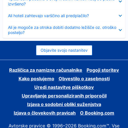
izvršeno?
Skrčeno
Ali hoteli zahtevajo varščino ali predplačilo?
Skrčeno
Ali je mogoče za otroka dobiti dodatno ležišče oz. otroško
posteljo?
Objavite svojo nastanitev
Različica za namizne računalnike
Pogoji storitev
Kako poslujemo
Obvestilo o zasebnosti
Uredi nastavitve piškotkov
Upravljanje personaliziranih priporočil
Izjava o sodobni obliki suženjstva
Izjava o človekovih pravicah
O Booking.com
Avtorske pravice © 1996–2026 Booking.com™. Vse