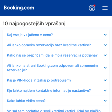
10 najpogostejših vprašanj
Skrčeno
Kaj vse je vključeno v ceno?
Skrčeno
Ali lahko opravim rezervacijo brez kreditne kartice?
Skrčeno
Kako naj se prepričam, da je moja rezervacija potrjena?
Skrčeno
Ali lahko na strani Booking.com odpovem ali spremenim
rezervacijo?
Skrčeno
Kaj je PIN-koda in zakaj jo potrebujem?
Skrčeno
Kje lahko najdem kontaktne informacije nastanitve?
Skrčeno
Kako lahko vidim ceno?
Skrčeno
Vpisal sem podatke o svoji kreditni kartici. Kdaj bo plačilo