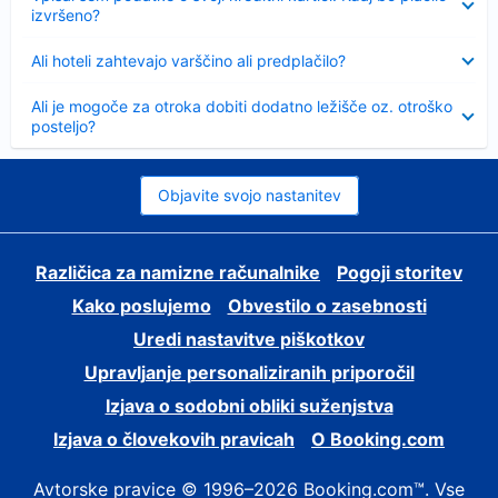
izvršeno?
Skrčeno
Ali hoteli zahtevajo varščino ali predplačilo?
Skrčeno
Ali je mogoče za otroka dobiti dodatno ležišče oz. otroško
posteljo?
Objavite svojo nastanitev
Različica za namizne računalnike
Pogoji storitev
Kako poslujemo
Obvestilo o zasebnosti
Uredi nastavitve piškotkov
Upravljanje personaliziranih priporočil
Izjava o sodobni obliki suženjstva
Izjava o človekovih pravicah
O Booking.com
Avtorske pravice © 1996–2026 Booking.com™. Vse