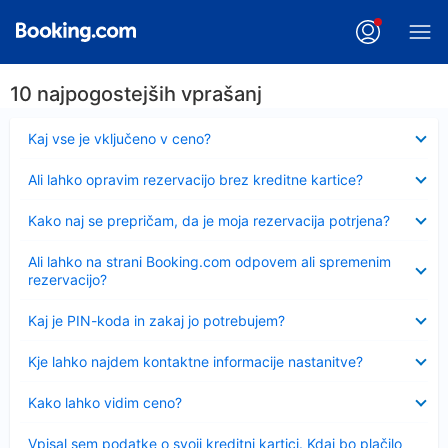
10 najpogostejših vprašanj
Skrčeno
Kaj vse je vključeno v ceno?
Skrčeno
Ali lahko opravim rezervacijo brez kreditne kartice?
Skrčeno
Kako naj se prepričam, da je moja rezervacija potrjena?
Skrčeno
Ali lahko na strani Booking.com odpovem ali spremenim
rezervacijo?
Skrčeno
Kaj je PIN-koda in zakaj jo potrebujem?
Skrčeno
Kje lahko najdem kontaktne informacije nastanitve?
Skrčeno
Kako lahko vidim ceno?
Skrčeno
Vpisal sem podatke o svoji kreditni kartici. Kdaj bo plačilo