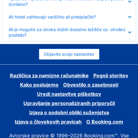
izvršeno?
Skrčeno
Ali hoteli zahtevajo varščino ali predplačilo?
Skrčeno
Ali je mogoče za otroka dobiti dodatno ležišče oz. otroško
posteljo?
Objavite svojo nastanitev
Različica za namizne računalnike
Pogoji storitev
Kako poslujemo
Obvestilo o zasebnosti
Uredi nastavitve piškotkov
Upravljanje personaliziranih priporočil
Izjava o sodobni obliki suženjstva
Izjava o človekovih pravicah
O Booking.com
Avtorske pravice © 1996–2026 Booking.com™. Vse