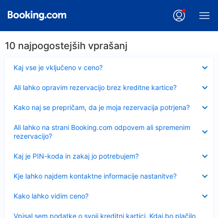
10 najpogostejših vprašanj
Skrčeno
Kaj vse je vključeno v ceno?
Skrčeno
Ali lahko opravim rezervacijo brez kreditne kartice?
Skrčeno
Kako naj se prepričam, da je moja rezervacija potrjena?
Skrčeno
Ali lahko na strani Booking.com odpovem ali spremenim
rezervacijo?
Skrčeno
Kaj je PIN-koda in zakaj jo potrebujem?
Skrčeno
Kje lahko najdem kontaktne informacije nastanitve?
Skrčeno
Kako lahko vidim ceno?
Skrčeno
Vpisal sem podatke o svoji kreditni kartici. Kdaj bo plačilo