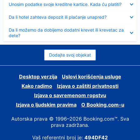
Sažeto
Unosim podatke svoje kreditne kartice. Kada ću platiti?
Sažeto
Da li hotel zahteva depozit ili plaćanje unapred?
Sažeto
Da li možemo da dobijemo dodatni krevet ili krevetac za
dete?
Dodajte svoj objekat
Desktop verzija
Uslovi korišćenja usluge
Kako radimo
Izjava o zaštiti privatnosti
Izjava o savremenom ropstvu
Izjava o ljudskim pravima
О Booking.com-u
Autorska prava © 1996–2026 Booking.com™. Sva
prava zadržana.
Vaš referentni broj je:
494DF42