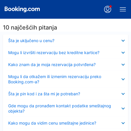
10 najčešćih pitanja
Sažeto
Šta je uključeno u cenu?
Sažeto
Mogu li izvršiti rezervaciju bez kreditne kartice?
Sažeto
Kako znam da je moja rezervacija potvrđena?
Sažeto
Mogu li da otkažem ili izmenim rezervaciju preko
Booking.com-a?
Sažeto
Šta je pin kod i za šta mi je potreban?
Sažeto
Gde mogu da pronađem kontakt podatke smeštajnog
objekta?
Sažeto
Kako mogu da vidim cenu smeštajne jedinice?