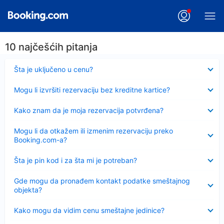
10 najčešćih pitanja
Sažeto
Šta je uključeno u cenu?
Sažeto
Mogu li izvršiti rezervaciju bez kreditne kartice?
Sažeto
Kako znam da je moja rezervacija potvrđena?
Sažeto
Mogu li da otkažem ili izmenim rezervaciju preko
Booking.com-a?
Sažeto
Šta je pin kod i za šta mi je potreban?
Sažeto
Gde mogu da pronađem kontakt podatke smeštajnog
objekta?
Sažeto
Kako mogu da vidim cenu smeštajne jedinice?