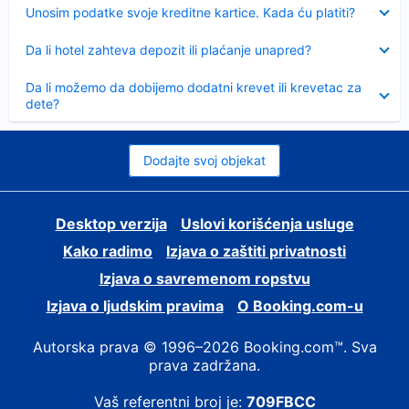
Sažeto
Unosim podatke svoje kreditne kartice. Kada ću platiti?
Sažeto
Da li hotel zahteva depozit ili plaćanje unapred?
Sažeto
Da li možemo da dobijemo dodatni krevet ili krevetac za
dete?
Dodajte svoj objekat
Desktop verzija
Uslovi korišćenja usluge
Kako radimo
Izjava o zaštiti privatnosti
Izjava o savremenom ropstvu
Izjava o ljudskim pravima
О Booking.com-u
Autorska prava © 1996–2026 Booking.com™. Sva
prava zadržana.
Vaš referentni broj je:
709FBCC