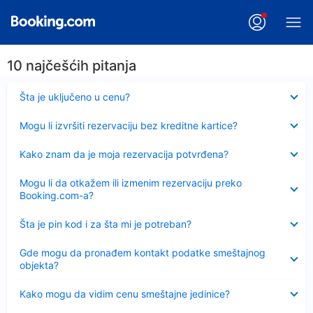
10 najčešćih pitanja
Sažeto
Šta je uključeno u cenu?
Sažeto
Mogu li izvršiti rezervaciju bez kreditne kartice?
Sažeto
Kako znam da je moja rezervacija potvrđena?
Sažeto
Mogu li da otkažem ili izmenim rezervaciju preko
Booking.com-a?
Sažeto
Šta je pin kod i za šta mi je potreban?
Sažeto
Gde mogu da pronađem kontakt podatke smeštajnog
objekta?
Sažeto
Kako mogu da vidim cenu smeštajne jedinice?