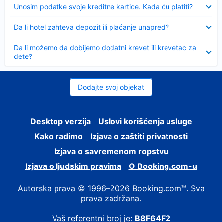
Sažeto
Unosim podatke svoje kreditne kartice. Kada ću platiti?
Sažeto
Da li hotel zahteva depozit ili plaćanje unapred?
Sažeto
Da li možemo da dobijemo dodatni krevet ili krevetac za
dete?
Dodajte svoj objekat
Desktop verzija
Uslovi korišćenja usluge
Kako radimo
Izjava o zaštiti privatnosti
Izjava o savremenom ropstvu
Izjava o ljudskim pravima
О Booking.com-u
Autorska prava © 1996–2026 Booking.com™. Sva
prava zadržana.
Vaš referentni broj je:
B8F64F2