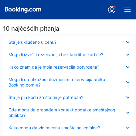
10 najčešćih pitanja
Sažeto
Šta je uključeno u cenu?
Sažeto
Mogu li izvršiti rezervaciju bez kreditne kartice?
Sažeto
Kako znam da je moja rezervacija potvrđena?
Sažeto
Mogu li da otkažem ili izmenim rezervaciju preko
Booking.com-a?
Sažeto
Šta je pin kod i za šta mi je potreban?
Sažeto
Gde mogu da pronađem kontakt podatke smeštajnog
objekta?
Sažeto
Kako mogu da vidim cenu smeštajne jedinice?