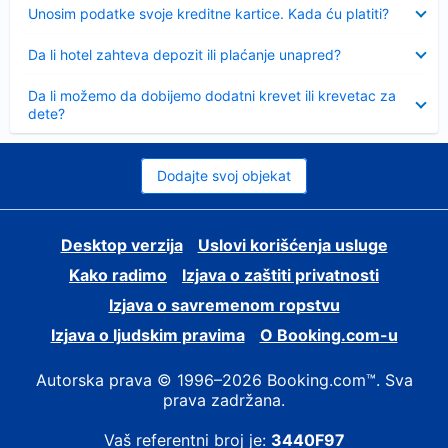
Sažeto
Unosim podatke svoje kreditne kartice. Kada ću platiti?
Sažeto
Da li hotel zahteva depozit ili plaćanje unapred?
Sažeto
Da li možemo da dobijemo dodatni krevet ili krevetac za
dete?
Dodajte svoj objekat
Desktop verzija
Uslovi korišćenja usluge
Kako radimo
Izjava o zaštiti privatnosti
Izjava o savremenom ropstvu
Izjava o ljudskim pravima
О Booking.com-u
Autorska prava © 1996–2026 Booking.com™. Sva
prava zadržana.
Vaš referentni broj je:
3440F97