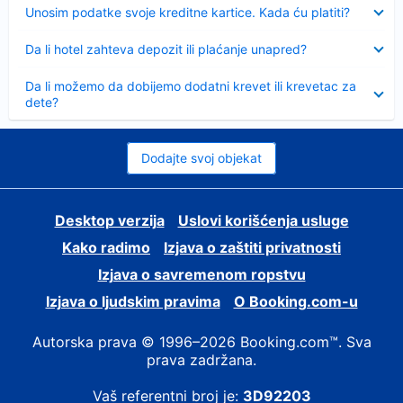
Sažeto
Unosim podatke svoje kreditne kartice. Kada ću platiti?
Sažeto
Da li hotel zahteva depozit ili plaćanje unapred?
Sažeto
Da li možemo da dobijemo dodatni krevet ili krevetac za
dete?
Dodajte svoj objekat
Desktop verzija
Uslovi korišćenja usluge
Kako radimo
Izjava o zaštiti privatnosti
Izjava o savremenom ropstvu
Izjava o ljudskim pravima
О Booking.com-u
Autorska prava © 1996–2026 Booking.com™. Sva
prava zadržana.
Vaš referentni broj je:
3D92203