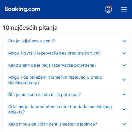
10 najčešćih pitanja
Sažeto
Šta je uključeno u cenu?
Sažeto
Mogu li izvršiti rezervaciju bez kreditne kartice?
Sažeto
Kako znam da je moja rezervacija potvrđena?
Sažeto
Mogu li da otkažem ili izmenim rezervaciju preko
Booking.com-a?
Sažeto
Šta je pin kod i za šta mi je potreban?
Sažeto
Gde mogu da pronađem kontakt podatke smeštajnog
objekta?
Sažeto
Kako mogu da vidim cenu smeštajne jedinice?