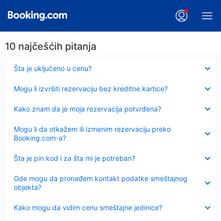
10 najčešćih pitanja
Sažeto
Šta je uključeno u cenu?
Sažeto
Mogu li izvršiti rezervaciju bez kreditne kartice?
Sažeto
Kako znam da je moja rezervacija potvrđena?
Sažeto
Mogu li da otkažem ili izmenim rezervaciju preko
Booking.com-a?
Sažeto
Šta je pin kod i za šta mi je potreban?
Sažeto
Gde mogu da pronađem kontakt podatke smeštajnog
objekta?
Sažeto
Kako mogu da vidim cenu smeštajne jedinice?