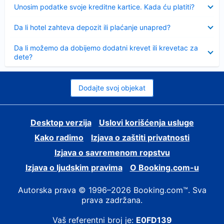
Sažeto
Unosim podatke svoje kreditne kartice. Kada ću platiti?
Sažeto
Da li hotel zahteva depozit ili plaćanje unapred?
Sažeto
Da li možemo da dobijemo dodatni krevet ili krevetac za
dete?
Dodajte svoj objekat
Desktop verzija
Uslovi korišćenja usluge
Kako radimo
Izjava o zaštiti privatnosti
Izjava o savremenom ropstvu
Izjava o ljudskim pravima
О Booking.com-u
Autorska prava © 1996–2026 Booking.com™. Sva
prava zadržana.
Vaš referentni broj je:
E0FD139