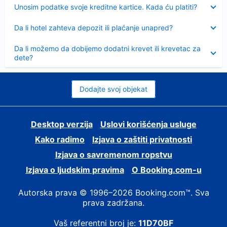
Sažeto
Unosim podatke svoje kreditne kartice. Kada ću platiti?
Sažeto
Da li hotel zahteva depozit ili plaćanje unapred?
Sažeto
Da li možemo da dobijemo dodatni krevet ili krevetac za
dete?
Dodajte svoj objekat
Desktop verzija
Uslovi korišćenja usluge
Kako radimo
Izjava o zaštiti privatnosti
Izjava o savremenom ropstvu
Izjava o ljudskim pravima
О Booking.com-u
Autorska prava © 1996–2026 Booking.com™. Sva
prava zadržana.
Vaš referentni broj je:
11D70BF