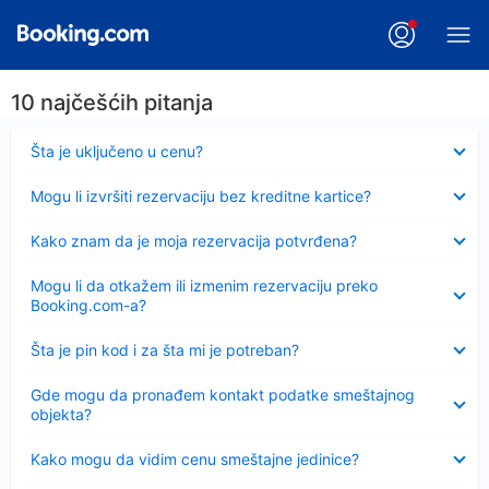
10 najčešćih pitanja
Sažeto
Šta je uključeno u cenu?
Sažeto
Mogu li izvršiti rezervaciju bez kreditne kartice?
Sažeto
Kako znam da je moja rezervacija potvrđena?
Sažeto
Mogu li da otkažem ili izmenim rezervaciju preko
Booking.com-a?
Sažeto
Šta je pin kod i za šta mi je potreban?
Sažeto
Gde mogu da pronađem kontakt podatke smeštajnog
objekta?
Sažeto
Kako mogu da vidim cenu smeštajne jedinice?