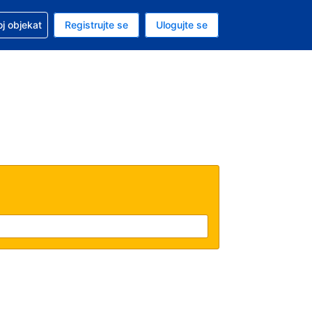
 u vezi sa rezervacijom
oj objekat
Registrujte se
Ulogujte se
ta je dinar
i jezik je Srpskom