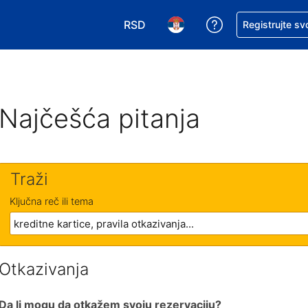
RSD
Zatražite pomoć
Registrujte sv
Izaberite valutu. Vaša trenutna valu
Izaberite jezik. Vaš trenutn
Najčešća pitanja
Traži
Ključna reč ili tema
Otkazivanja
Da li mogu da otkažem svoju rezervaciju?