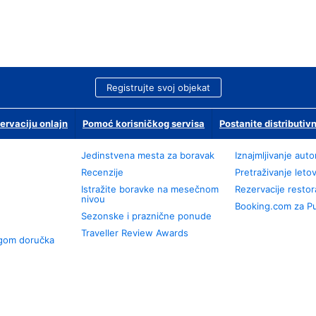
Registrujte svoj objekat
ervaciju onlajn
Pomoć korisničkog servisa
Postanite distributivn
Jedinstvena mesta za boravak
Iznajmljivanje aut
Recenzije
Pretraživanje leto
Istražite boravke na mesečnom
Rezervacije resto
nivou
Booking.com za P
Sezonske i praznične ponude
Traveller Review Awards
ugom doručka