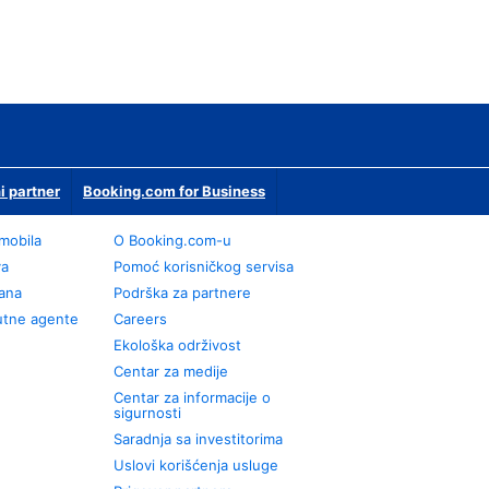
i partner
Booking.com for Business
omobila
О Booking.com-u
va
Pomoć korisničkog servisa
rana
Podrška za partnere
utne agente
Careers
Ekološka održivost
Centar za medije
Centar za informacije o
sigurnosti
Saradnja sa investitorima
Uslovi korišćenja usluge