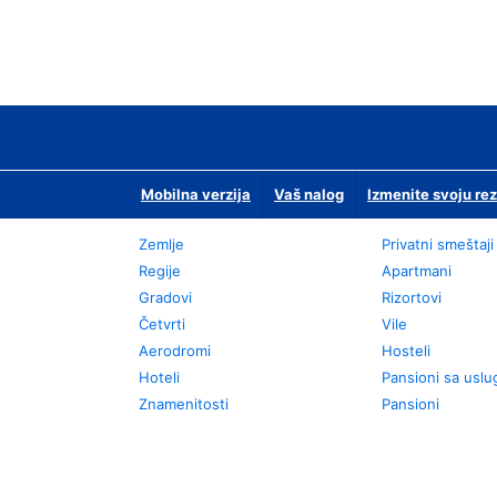
Mobilna verzija
Vaš nalog
Izmenite svoju rez
Zemlje
Privatni smeštaji
Regije
Apartmani
Gradovi
Rizortovi
Četvrti
Vile
Aerodromi
Hosteli
Hoteli
Pansioni sa usl
Znamenitosti
Pansioni