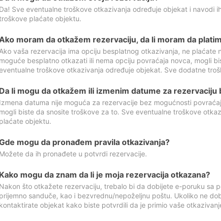
Da! Sve eventualne troškove otkazivanja određuje objekat i navodi ih
troškove plaćate objektu.
Ako moram da otkažem rezervaciju, da li moram da platim
Ako vaša rezervacija ima opciju besplatnog otkazivanja, ne plaćate n
moguće besplatno otkazati ili nema opciju povraćaja novca, mogli bi
eventualne troškove otkazivanja određuje objekat. Sve dodatne troš
Da li mogu da otkažem ili izmenim datume za rezervaciju
Izmena datuma nije moguća za rezervacije bez mogućnosti povraćaja
mogli biste da snosite troškove za to. Sve eventualne troškove otka
plaćate objektu.
Gde mogu da pronađem pravila otkazivanja?
Možete da ih pronađete u potvrdi rezervacije.
Kako mogu da znam da li je moja rezervacija otkazana?
Nakon što otkažete rezervaciju, trebalo bi da dobijete e-poruku sa p
prijemno sanduče, kao i bezvrednu/nepoželjnu poštu. Ukoliko ne dob
kontaktirate objekat kako biste potvrdili da je primio vaše otkazivanj