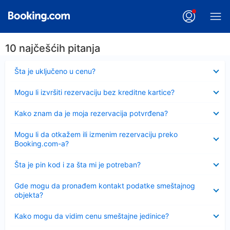
10 najčešćih pitanja
Sažeto
Šta je uključeno u cenu?
Sažeto
Mogu li izvršiti rezervaciju bez kreditne kartice?
Sažeto
Kako znam da je moja rezervacija potvrđena?
Sažeto
Mogu li da otkažem ili izmenim rezervaciju preko
Booking.com-a?
Sažeto
Šta je pin kod i za šta mi je potreban?
Sažeto
Gde mogu da pronađem kontakt podatke smeštajnog
objekta?
Sažeto
Kako mogu da vidim cenu smeštajne jedinice?