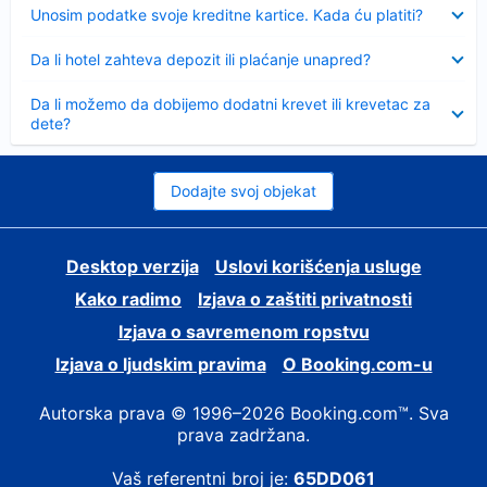
Sažeto
Unosim podatke svoje kreditne kartice. Kada ću platiti?
Sažeto
Da li hotel zahteva depozit ili plaćanje unapred?
Sažeto
Da li možemo da dobijemo dodatni krevet ili krevetac za
dete?
Dodajte svoj objekat
Desktop verzija
Uslovi korišćenja usluge
Kako radimo
Izjava o zaštiti privatnosti
Izjava o savremenom ropstvu
Izjava o ljudskim pravima
О Booking.com-u
Autorska prava © 1996–2026 Booking.com™. Sva
prava zadržana.
Vaš referentni broj je:
65DD061