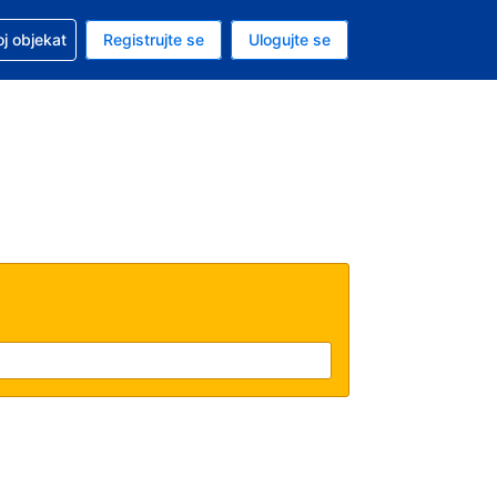
 u vezi sa rezervacijom
oj objekat
Registrujte se
Ulogujte se
ta je američki dolar
i jezik je Srpskom