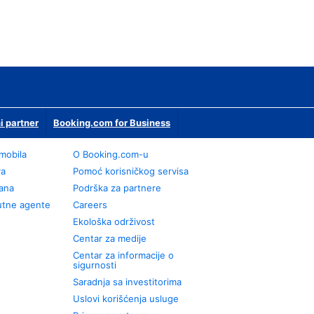
i partner
Booking.com for Business
omobila
О Booking.com-u
va
Pomoć korisničkog servisa
rana
Podrška za partnere
utne agente
Careers
Ekološka održivost
Centar za medije
Centar za informacije o
sigurnosti
Saradnja sa investitorima
Uslovi korišćenja usluge