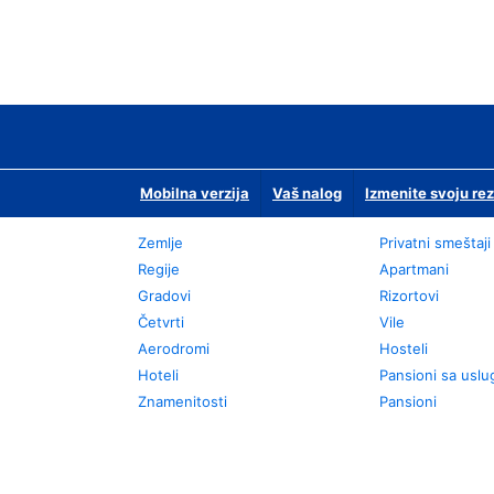
Mobilna verzija
Vaš nalog
Izmenite svoju rez
Zemlje
Privatni smeštaji
Regije
Apartmani
Gradovi
Rizortovi
Četvrti
Vile
Aerodromi
Hosteli
Hoteli
Pansioni sa usl
Znamenitosti
Pansioni