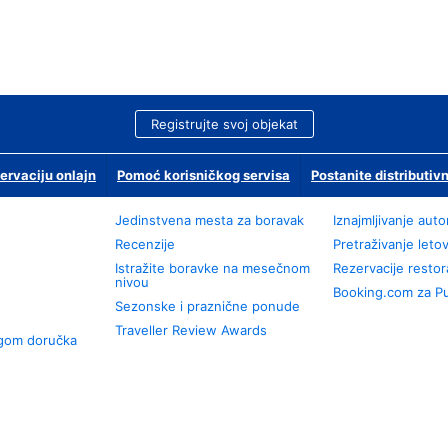
Registrujte svoj objekat
ervaciju onlajn
Pomoć korisničkog servisa
Postanite distributivn
Jedinstvena mesta za boravak
Iznajmljivanje aut
Recenzije
Pretraživanje leto
Istražite boravke na mesečnom
Rezervacije resto
nivou
Booking.com za P
Sezonske i praznične ponude
Traveller Review Awards
ugom doručka