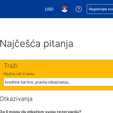
USD
Zatražite pomoć
Registrujte sv
Izaberite valutu. Vaša trenutna valu
Izaberite jezik. Vaš trenutn
Najčešća pitanja
Traži
Ključna reč ili tema
Otkazivanja
Da li mogu da otkažem svoju rezervaciju?