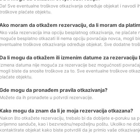
Da! Sve eventualne troškove otkazivanja određuje objekat i navodi ih
troškove plaćate objektu.
Ako moram da otkažem rezervaciju, da li moram da platim
Ako vaša rezervacija ima opciju besplatnog otkazivanja, ne plaćate n
moguće besplatno otkazati ili nema opciju povraćaja novca, mogli bi
eventualne troškove otkazivanja određuje objekat. Sve dodatne troš
Da li mogu da otkažem ili izmenim datume za rezervaciju
Izmena datuma nije moguća za rezervacije bez mogućnosti povraćaja
mogli biste da snosite troškove za to. Sve eventualne troškove otka
plaćate objektu.
Gde mogu da pronađem pravila otkazivanja?
Možete da ih pronađete u potvrdi rezervacije.
Kako mogu da znam da li je moja rezervacija otkazana?
Nakon što otkažete rezervaciju, trebalo bi da dobijete e-poruku sa p
prijemno sanduče, kao i bezvrednu/nepoželjnu poštu. Ukoliko ne dob
kontaktirate objekat kako biste potvrdili da je primio vaše otkazivanj