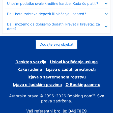
Sažeto
Unosim podatke svoje kreditne kartice. Kada ću platiti?
Sažeto
Da li hotel zahteva depozit ili plaćanje unapred?
Sažeto
Da li možemo da dobijemo dodatni krevet ili krevetac za
dete?
Dodajte svoj objekat
Desktop verzija
Uslovi korišćenja usluge
Kako radimo
Izjava o zaštiti privatnosti
Izjava o savremenom ropstvu
Izjava o ljudskim pravima
О Booking.com-u
Autorska prava © 1996–2026 Booking.com™. Sva
prava zadržana.
Vaš referentni broj je:
B42F6E9