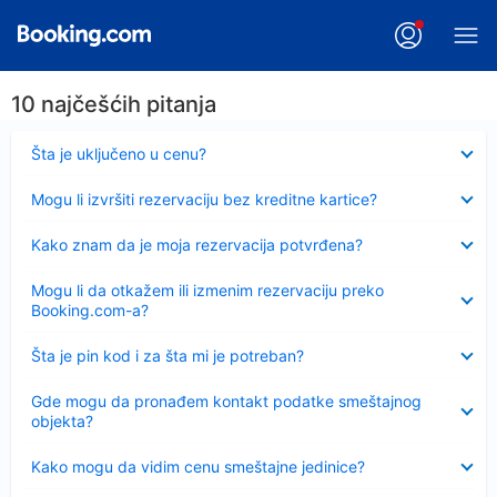
10 najčešćih pitanja
Sažeto
Šta je uključeno u cenu?
Sažeto
Mogu li izvršiti rezervaciju bez kreditne kartice?
Sažeto
Kako znam da je moja rezervacija potvrđena?
Sažeto
Mogu li da otkažem ili izmenim rezervaciju preko
Booking.com-a?
Sažeto
Šta je pin kod i za šta mi je potreban?
Sažeto
Gde mogu da pronađem kontakt podatke smeštajnog
objekta?
Sažeto
Kako mogu da vidim cenu smeštajne jedinice?