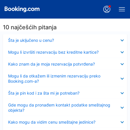
10 najčešćih pitanja
Sažeto
Šta je uključeno u cenu?
Sažeto
Mogu li izvršiti rezervaciju bez kreditne kartice?
Sažeto
Kako znam da je moja rezervacija potvrđena?
Sažeto
Mogu li da otkažem ili izmenim rezervaciju preko
Booking.com-a?
Sažeto
Šta je pin kod i za šta mi je potreban?
Sažeto
Gde mogu da pronađem kontakt podatke smeštajnog
objekta?
Sažeto
Kako mogu da vidim cenu smeštajne jedinice?