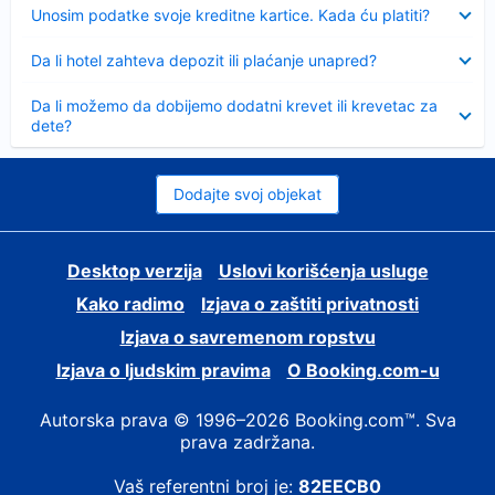
Sažeto
Unosim podatke svoje kreditne kartice. Kada ću platiti?
Sažeto
Da li hotel zahteva depozit ili plaćanje unapred?
Sažeto
Da li možemo da dobijemo dodatni krevet ili krevetac za
dete?
Dodajte svoj objekat
Desktop verzija
Uslovi korišćenja usluge
Kako radimo
Izjava o zaštiti privatnosti
Izjava o savremenom ropstvu
Izjava o ljudskim pravima
О Booking.com-u
Autorska prava © 1996–2026 Booking.com™. Sva
prava zadržana.
Vaš referentni broj je:
82EECB0