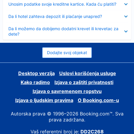
Sažeto
Unosim podatke svoje kreditne kartice. Kada ću platiti?
Sažeto
Da li hotel zahteva depozit ili plaćanje unapred?
Sažeto
Da li možemo da dobijemo dodatni krevet ili krevetac za
dete?
Dodajte svoj objekat
Desktop verzija
Uslovi korišćenja usluge
Kako radimo
Izjava o zaštiti privatnosti
Izjava o savremenom ropstvu
Izjava o ljudskim pravima
О Booking.com-u
Autorska prava © 1996–2026 Booking.com™. Sva
prava zadržana.
Vaš referentni broj je:
DD2C268