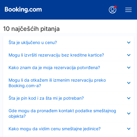
10 najčešćih pitanja
Sažeto
Šta je uključeno u cenu?
Sažeto
Mogu li izvršiti rezervaciju bez kreditne kartice?
Sažeto
Kako znam da je moja rezervacija potvrđena?
Sažeto
Mogu li da otkažem ili izmenim rezervaciju preko
Booking.com-a?
Sažeto
Šta je pin kod i za šta mi je potreban?
Sažeto
Gde mogu da pronađem kontakt podatke smeštajnog
objekta?
Sažeto
Kako mogu da vidim cenu smeštajne jedinice?