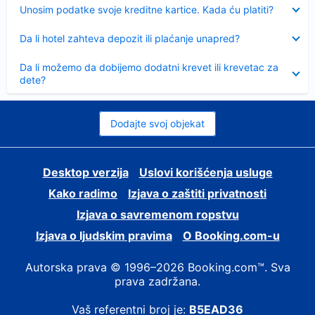
Sažeto
Unosim podatke svoje kreditne kartice. Kada ću platiti?
Sažeto
Da li hotel zahteva depozit ili plaćanje unapred?
Sažeto
Da li možemo da dobijemo dodatni krevet ili krevetac za
dete?
Dodajte svoj objekat
Desktop verzija
Uslovi korišćenja usluge
Kako radimo
Izjava o zaštiti privatnosti
Izjava o savremenom ropstvu
Izjava o ljudskim pravima
О Booking.com-u
Autorska prava © 1996–2026 Booking.com™. Sva
prava zadržana.
Vaš referentni broj je:
B5EAD36