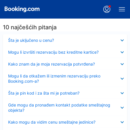
10 najčešćih pitanja
Sažeto
Šta je uključeno u cenu?
Sažeto
Mogu li izvršiti rezervaciju bez kreditne kartice?
Sažeto
Kako znam da je moja rezervacija potvrđena?
Sažeto
Mogu li da otkažem ili izmenim rezervaciju preko
Booking.com-a?
Sažeto
Šta je pin kod i za šta mi je potreban?
Sažeto
Gde mogu da pronađem kontakt podatke smeštajnog
objekta?
Sažeto
Kako mogu da vidim cenu smeštajne jedinice?