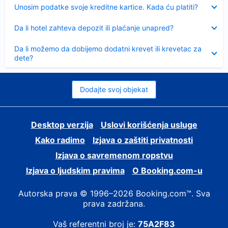
Sažeto
Unosim podatke svoje kreditne kartice. Kada ću platiti?
Sažeto
Da li hotel zahteva depozit ili plaćanje unapred?
Sažeto
Da li možemo da dobijemo dodatni krevet ili krevetac za
dete?
Dodajte svoj objekat
Desktop verzija
Uslovi korišćenja usluge
Kako radimo
Izjava o zaštiti privatnosti
Izjava o savremenom ropstvu
Izjava o ljudskim pravima
О Booking.com-u
Autorska prava © 1996–2026 Booking.com™. Sva
prava zadržana.
Vaš referentni broj je:
75A2F83