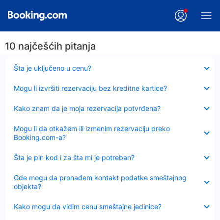
10 najčešćih pitanja
Sažeto
Šta je uključeno u cenu?
Sažeto
Mogu li izvršiti rezervaciju bez kreditne kartice?
Sažeto
Kako znam da je moja rezervacija potvrđena?
Sažeto
Mogu li da otkažem ili izmenim rezervaciju preko
Booking.com-a?
Sažeto
Šta je pin kod i za šta mi je potreban?
Sažeto
Gde mogu da pronađem kontakt podatke smeštajnog
objekta?
Sažeto
Kako mogu da vidim cenu smeštajne jedinice?