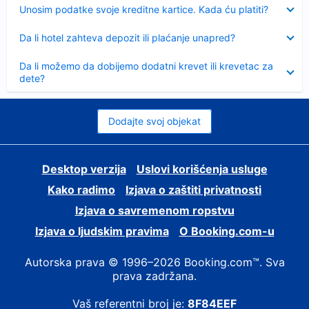
Sažeto
Unosim podatke svoje kreditne kartice. Kada ću platiti?
Sažeto
Da li hotel zahteva depozit ili plaćanje unapred?
Sažeto
Da li možemo da dobijemo dodatni krevet ili krevetac za
dete?
Dodajte svoj objekat
Desktop verzija
Uslovi korišćenja usluge
Kako radimo
Izjava o zaštiti privatnosti
Izjava o savremenom ropstvu
Izjava o ljudskim pravima
О Booking.com-u
Autorska prava © 1996–2026 Booking.com™. Sva
prava zadržana.
Vaš referentni broj je:
8F84EEF