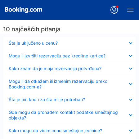
10 najčešćih pitanja
Sažeto
Šta je uključeno u cenu?
Sažeto
Mogu li izvršiti rezervaciju bez kreditne kartice?
Sažeto
Kako znam da je moja rezervacija potvrđena?
Sažeto
Mogu li da otkažem ili izmenim rezervaciju preko
Booking.com-a?
Sažeto
Šta je pin kod i za šta mi je potreban?
Sažeto
Gde mogu da pronađem kontakt podatke smeštajnog
objekta?
Sažeto
Kako mogu da vidim cenu smeštajne jedinice?