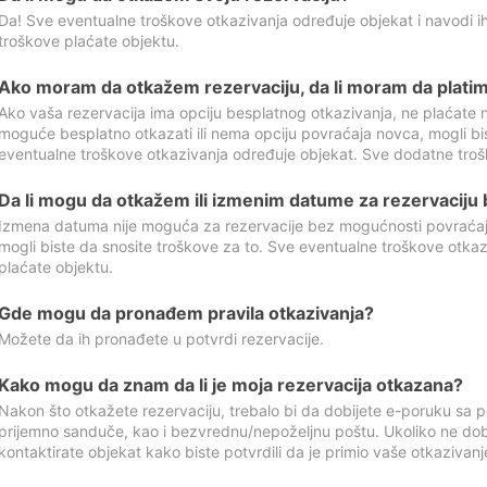
Da! Sve eventualne troškove otkazivanja određuje objekat i navodi ih
troškove plaćate objektu.
Ako moram da otkažem rezervaciju, da li moram da platim
Ako vaša rezervacija ima opciju besplatnog otkazivanja, ne plaćate n
moguće besplatno otkazati ili nema opciju povraćaja novca, mogli bi
eventualne troškove otkazivanja određuje objekat. Sve dodatne troš
Da li mogu da otkažem ili izmenim datume za rezervaciju
Izmena datuma nije moguća za rezervacije bez mogućnosti povraćaja
mogli biste da snosite troškove za to. Sve eventualne troškove otka
plaćate objektu.
Gde mogu da pronađem pravila otkazivanja?
Možete da ih pronađete u potvrdi rezervacije.
Kako mogu da znam da li je moja rezervacija otkazana?
Nakon što otkažete rezervaciju, trebalo bi da dobijete e-poruku sa p
prijemno sanduče, kao i bezvrednu/nepoželjnu poštu. Ukoliko ne dob
kontaktirate objekat kako biste potvrdili da je primio vaše otkazivanj