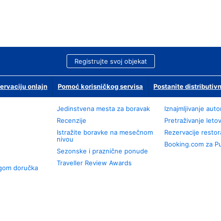
Registrujte svoj objekat
ervaciju onlajn
Pomoć korisničkog servisa
Postanite distributivn
Jedinstvena mesta za boravak
Iznajmljivanje aut
Recenzije
Pretraživanje leto
Istražite boravke na mesečnom
Rezervacije resto
nivou
Booking.com za P
Sezonske i praznične ponude
Traveller Review Awards
ugom doručka