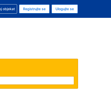
 u vezi sa rezervacijom
oj objekat
Registrujte se
Ulogujte se
ta je američki dolar
i jezik je Srpskom