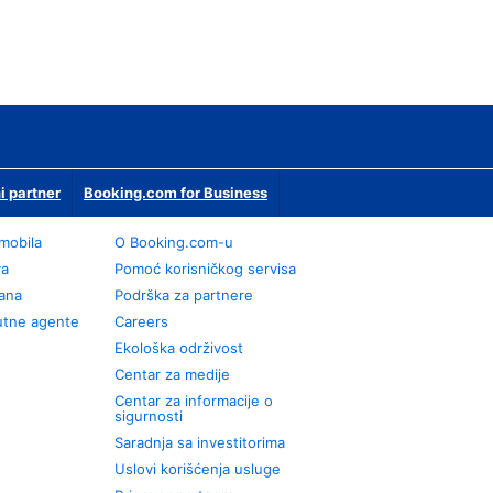
i partner
Booking.com for Business
omobila
О Booking.com-u
va
Pomoć korisničkog servisa
rana
Podrška za partnere
utne agente
Careers
Ekološka održivost
Centar za medije
Centar za informacije o
sigurnosti
Saradnja sa investitorima
Uslovi korišćenja usluge