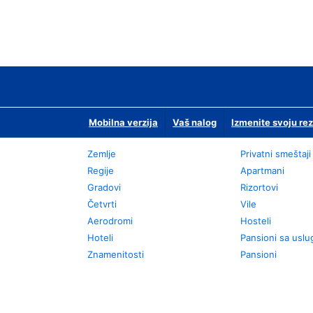
Mobilna verzija
Vaš nalog
Izmenite svoju rez
Zemlje
Privatni smeštaji
Regije
Apartmani
Gradovi
Rizortovi
Četvrti
Vile
Aerodromi
Hosteli
Hoteli
Pansioni sa usl
Znamenitosti
Pansioni