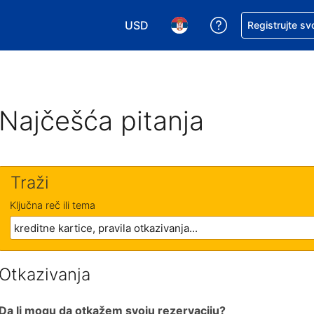
USD
Zatražite pomoć
Registrujte sv
Izaberite valutu. Vaša trenutna valu
Izaberite jezik. Vaš trenutn
Najčešća pitanja
Traži
Ključna reč ili tema
Otkazivanja
Da li mogu da otkažem svoju rezervaciju?