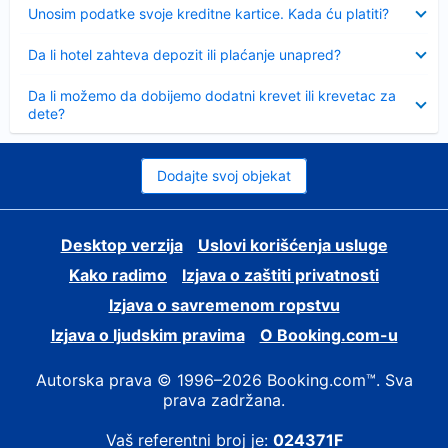
Sažeto
Unosim podatke svoje kreditne kartice. Kada ću platiti?
Sažeto
Da li hotel zahteva depozit ili plaćanje unapred?
Sažeto
Da li možemo da dobijemo dodatni krevet ili krevetac za
dete?
Dodajte svoj objekat
Desktop verzija
Uslovi korišćenja usluge
Kako radimo
Izjava o zaštiti privatnosti
Izjava o savremenom ropstvu
Izjava o ljudskim pravima
О Booking.com-u
Autorska prava © 1996–2026 Booking.com™. Sva
prava zadržana.
Vaš referentni broj je:
024371F