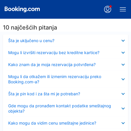
10 najčešćih pitanja
Sažeto
Šta je uključeno u cenu?
Sažeto
Mogu li izvršiti rezervaciju bez kreditne kartice?
Sažeto
Kako znam da je moja rezervacija potvrđena?
Sažeto
Mogu li da otkažem ili izmenim rezervaciju preko
Booking.com-a?
Sažeto
Šta je pin kod i za šta mi je potreban?
Sažeto
Gde mogu da pronađem kontakt podatke smeštajnog
objekta?
Sažeto
Kako mogu da vidim cenu smeštajne jedinice?