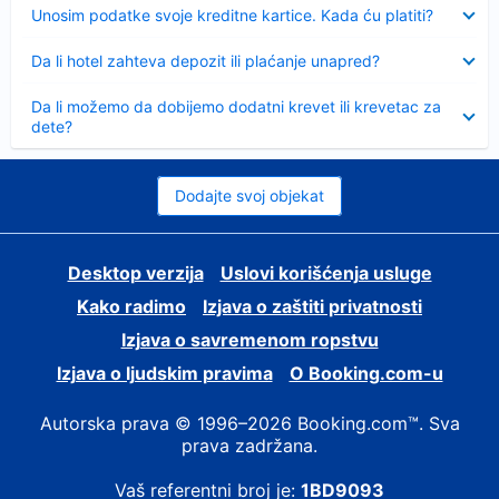
Sažeto
Unosim podatke svoje kreditne kartice. Kada ću platiti?
Sažeto
Da li hotel zahteva depozit ili plaćanje unapred?
Sažeto
Da li možemo da dobijemo dodatni krevet ili krevetac za
dete?
Dodajte svoj objekat
Desktop verzija
Uslovi korišćenja usluge
Kako radimo
Izjava o zaštiti privatnosti
Izjava o savremenom ropstvu
Izjava o ljudskim pravima
О Booking.com-u
Autorska prava © 1996–2026 Booking.com™. Sva
prava zadržana.
Vaš referentni broj je:
1BD9093