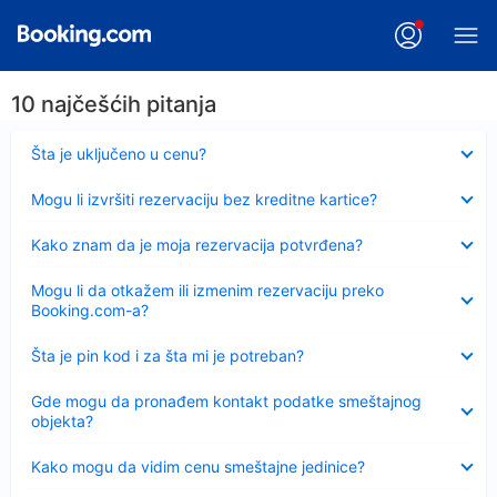
10 najčešćih pitanja
Sažeto
Šta je uključeno u cenu?
Sažeto
Mogu li izvršiti rezervaciju bez kreditne kartice?
Sažeto
Kako znam da je moja rezervacija potvrđena?
Sažeto
Mogu li da otkažem ili izmenim rezervaciju preko
Booking.com-a?
Sažeto
Šta je pin kod i za šta mi je potreban?
Sažeto
Gde mogu da pronađem kontakt podatke smeštajnog
objekta?
Sažeto
Kako mogu da vidim cenu smeštajne jedinice?