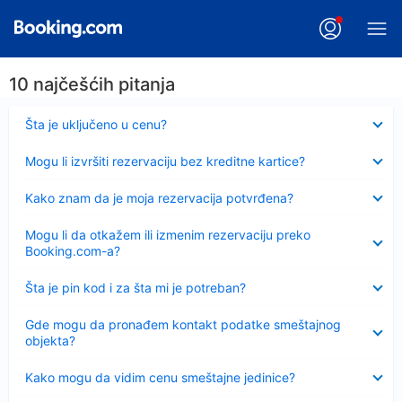
10 najčešćih pitanja
Sažeto
Šta je uključeno u cenu?
Sažeto
Mogu li izvršiti rezervaciju bez kreditne kartice?
Sažeto
Kako znam da je moja rezervacija potvrđena?
Sažeto
Mogu li da otkažem ili izmenim rezervaciju preko
Booking.com-a?
Sažeto
Šta je pin kod i za šta mi je potreban?
Sažeto
Gde mogu da pronađem kontakt podatke smeštajnog
objekta?
Sažeto
Kako mogu da vidim cenu smeštajne jedinice?