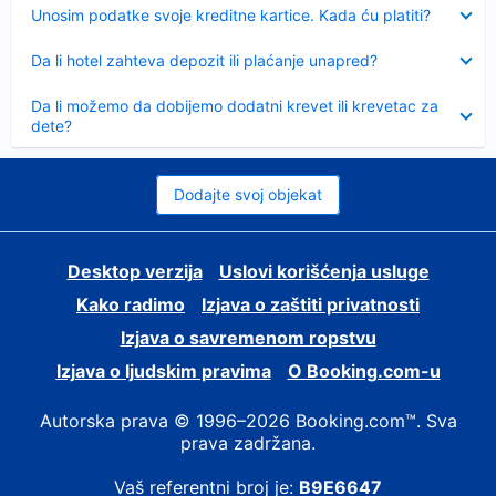
Sažeto
Unosim podatke svoje kreditne kartice. Kada ću platiti?
Sažeto
Da li hotel zahteva depozit ili plaćanje unapred?
Sažeto
Da li možemo da dobijemo dodatni krevet ili krevetac za
dete?
Dodajte svoj objekat
Desktop verzija
Uslovi korišćenja usluge
Kako radimo
Izjava o zaštiti privatnosti
Izjava o savremenom ropstvu
Izjava o ljudskim pravima
О Booking.com-u
Autorska prava © 1996–2026 Booking.com™. Sva
prava zadržana.
Vaš referentni broj je:
B9E6647