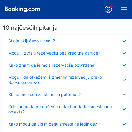
10 najčešćih pitanja
Sažeto
Šta je uključeno u cenu?
Sažeto
Mogu li izvršiti rezervaciju bez kreditne kartice?
Sažeto
Kako znam da je moja rezervacija potvrđena?
Sažeto
Mogu li da otkažem ili izmenim rezervaciju preko
Booking.com-a?
Sažeto
Šta je pin kod i za šta mi je potreban?
Sažeto
Gde mogu da pronađem kontakt podatke smeštajnog
objekta?
Sažeto
Kako mogu da vidim cenu smeštajne jedinice?