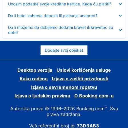
Sažeto
Unosim podatke svoje kreditne kartice. Kada ću platiti?
Sažeto
Da li hotel zahteva depozit ili plaćanje unapred?
Sažeto
Da li možemo da dobijemo dodatni krevet ili krevetac za
dete?
Dodajte svoj objekat
Desktop verzija
Uslovi korišćenja usluge
Kako radimo
Izjava o zaštiti privatnosti
Izjava o savremenom ropstvu
Izjava o ljudskim pravima
О Booking.com-u
Autorska prava © 1996–2026 Booking.com™. Sva
prava zadržana.
Vaš referentni broj je:
73D3AB3