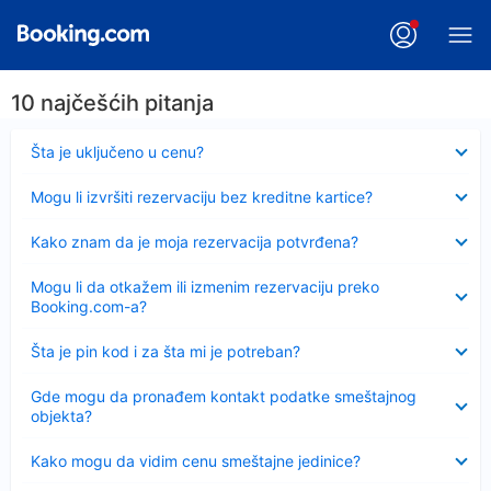
10 najčešćih pitanja
Sažeto
Šta je uključeno u cenu?
Sažeto
Mogu li izvršiti rezervaciju bez kreditne kartice?
Sažeto
Kako znam da je moja rezervacija potvrđena?
Sažeto
Mogu li da otkažem ili izmenim rezervaciju preko
Booking.com-a?
Sažeto
Šta je pin kod i za šta mi je potreban?
Sažeto
Gde mogu da pronađem kontakt podatke smeštajnog
objekta?
Sažeto
Kako mogu da vidim cenu smeštajne jedinice?