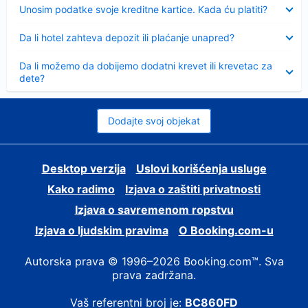
Sažeto
Unosim podatke svoje kreditne kartice. Kada ću platiti?
Sažeto
Da li hotel zahteva depozit ili plaćanje unapred?
Sažeto
Da li možemo da dobijemo dodatni krevet ili krevetac za
dete?
Dodajte svoj objekat
Desktop verzija
Uslovi korišćenja usluge
Kako radimo
Izjava o zaštiti privatnosti
Izjava o savremenom ropstvu
Izjava o ljudskim pravima
О Booking.com-u
Autorska prava © 1996–2026 Booking.com™. Sva
prava zadržana.
Vaš referentni broj je:
BC860FD