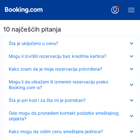
10 najčešćih pitanja
Sažeto
Šta je uključeno u cenu?
Sažeto
Mogu li izvršiti rezervaciju bez kreditne kartice?
Sažeto
Kako znam da je moja rezervacija potvrđena?
Sažeto
Mogu li da otkažem ili izmenim rezervaciju preko
Booking.com-a?
Sažeto
Šta je pin kod i za šta mi je potreban?
Sažeto
Gde mogu da pronađem kontakt podatke smeštajnog
objekta?
Sažeto
Kako mogu da vidim cenu smeštajne jedinice?