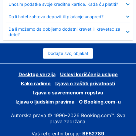
Sažeto
Unosim podatke svoje kreditne kartice. Kada ću platiti?
Sažeto
Da li hotel zahteva depozit ili plaćanje unapred?
Sažeto
Da li možemo da dobijemo dodatni krevet ili krevetac za
dete?
Dodajte svoj objekat
Desktop verzija
Uslovi korišćenja usluge
Kako radimo
Izjava o zaštiti privatnosti
Izjava o savremenom ropstvu
Izjava o ljudskim pravima
О Booking.com-u
Autorska prava © 1996–2026 Booking.com™. Sva
prava zadržana.
Vaš referentni broj je:
BE52789