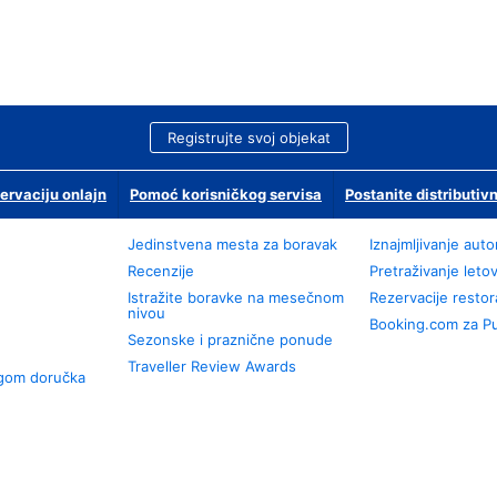
Registrujte svoj objekat
ervaciju onlajn
Pomoć korisničkog servisa
Postanite distributivn
Jedinstvena mesta za boravak
Iznajmljivanje aut
Recenzije
Pretraživanje leto
Istražite boravke na mesečnom
Rezervacije resto
nivou
Booking.com za P
Sezonske i praznične ponude
Traveller Review Awards
ugom doručka