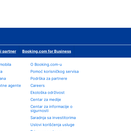
i partner
Booking.com for Business
omobila
О Booking.com-u
va
Pomoć korisničkog servisa
rana
Podrška za partnere
utne agente
Careers
Ekološka održivost
Centar za medije
Centar za informacije o
sigurnosti
Saradnja sa investitorima
Uslovi korišćenja usluge