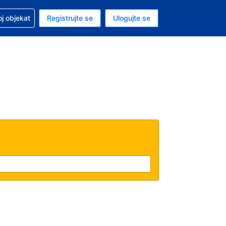
 u vezi sa rezervacijom
oj objekat
Registrujte se
Ulogujte se
ta je američki dolar
i jezik je Srpskom