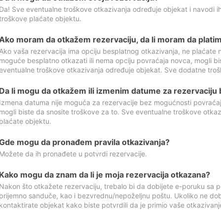
Da! Sve eventualne troškove otkazivanja određuje objekat i navodi ih
troškove plaćate objektu.
Ako moram da otkažem rezervaciju, da li moram da platim
Ako vaša rezervacija ima opciju besplatnog otkazivanja, ne plaćate n
moguće besplatno otkazati ili nema opciju povraćaja novca, mogli bi
eventualne troškove otkazivanja određuje objekat. Sve dodatne troš
Da li mogu da otkažem ili izmenim datume za rezervaciju
Izmena datuma nije moguća za rezervacije bez mogućnosti povraćaja
mogli biste da snosite troškove za to. Sve eventualne troškove otka
plaćate objektu.
Gde mogu da pronađem pravila otkazivanja?
Možete da ih pronađete u potvrdi rezervacije.
Kako mogu da znam da li je moja rezervacija otkazana?
Nakon što otkažete rezervaciju, trebalo bi da dobijete e-poruku sa p
prijemno sanduče, kao i bezvrednu/nepoželjnu poštu. Ukoliko ne dob
kontaktirate objekat kako biste potvrdili da je primio vaše otkazivanj