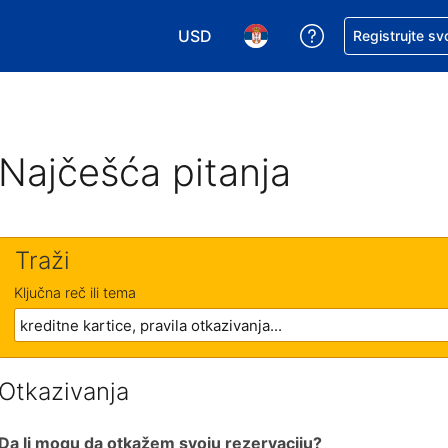
USD
Zatražite pomoć
Registrujte sv
Izaberite valutu. Vaša trenutna valu
Izaberite jezik. Vaš trenutn
Najčešća pitanja
Traži
Ključna reč ili tema
Otkazivanja
Da li mogu da otkažem svoju rezervaciju?