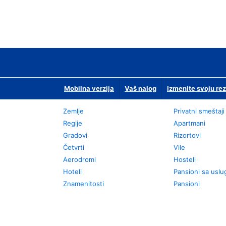
Mobilna verzija
Vaš nalog
Izmenite svoju rez
Zemlje
Privatni smeštaji
Regije
Apartmani
Gradovi
Rizortovi
Četvrti
Vile
Aerodromi
Hosteli
Hoteli
Pansioni sa usl
Znamenitosti
Pansioni