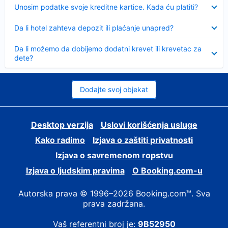
Sažeto
Unosim podatke svoje kreditne kartice. Kada ću platiti?
Sažeto
Da li hotel zahteva depozit ili plaćanje unapred?
Sažeto
Da li možemo da dobijemo dodatni krevet ili krevetac za
dete?
Dodajte svoj objekat
Desktop verzija
Uslovi korišćenja usluge
Kako radimo
Izjava o zaštiti privatnosti
Izjava o savremenom ropstvu
Izjava o ljudskim pravima
О Booking.com-u
Autorska prava © 1996–2026 Booking.com™. Sva
prava zadržana.
Vaš referentni broj je:
9B52950