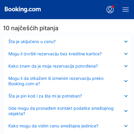
10 najčešćih pitanja
Sažeto
Šta je uključeno u cenu?
Sažeto
Mogu li izvršiti rezervaciju bez kreditne kartice?
Sažeto
Kako znam da je moja rezervacija potvrđena?
Sažeto
Mogu li da otkažem ili izmenim rezervaciju preko
Booking.com-a?
Sažeto
Šta je pin kod i za šta mi je potreban?
Sažeto
Gde mogu da pronađem kontakt podatke smeštajnog
objekta?
Sažeto
Kako mogu da vidim cenu smeštajne jedinice?