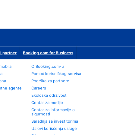
i partner
Booking.com for Business
omobila
О Booking.com-u
va
Pomoć korisničkog servisa
rana
Podrška za partnere
utne agente
Careers
Ekološka održivost
Centar za medije
Centar za informacije o
sigurnosti
Saradnja sa investitorima
Uslovi korišćenja usluge