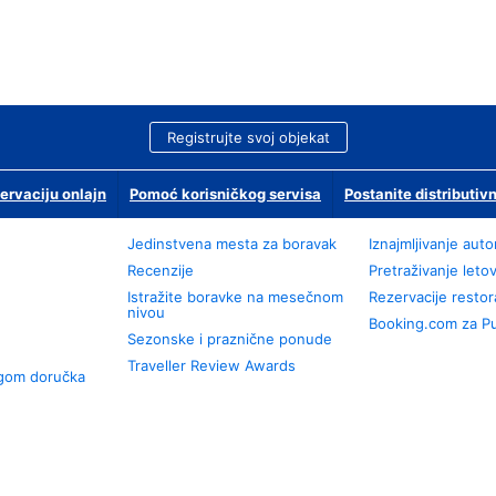
Registrujte svoj objekat
ervaciju onlajn
Pomoć korisničkog servisa
Postanite distributivn
Jedinstvena mesta za boravak
Iznajmljivanje aut
Recenzije
Pretraživanje leto
Istražite boravke na mesečnom
Rezervacije resto
nivou
Booking.com za P
Sezonske i praznične ponude
Traveller Review Awards
ugom doručka