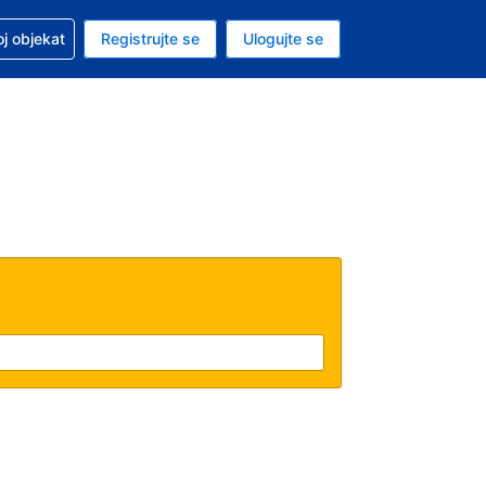
 u vezi sa rezervacijom
oj objekat
Registrujte se
Ulogujte se
ta je dinar
i jezik je Srpskom