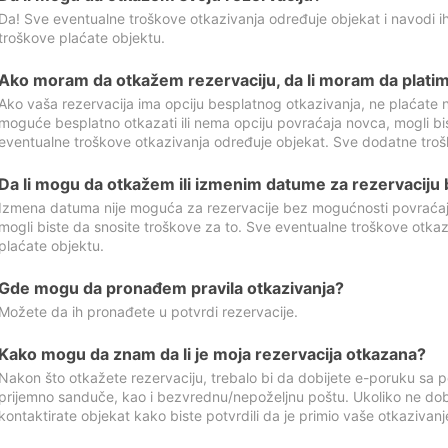
Da! Sve eventualne troškove otkazivanja određuje objekat i navodi ih
troškove plaćate objektu.
Ako moram da otkažem rezervaciju, da li moram da platim
Ako vaša rezervacija ima opciju besplatnog otkazivanja, ne plaćate n
moguće besplatno otkazati ili nema opciju povraćaja novca, mogli bi
eventualne troškove otkazivanja određuje objekat. Sve dodatne troš
Da li mogu da otkažem ili izmenim datume za rezervaciju
Izmena datuma nije moguća za rezervacije bez mogućnosti povraćaja
mogli biste da snosite troškove za to. Sve eventualne troškove otka
plaćate objektu.
Gde mogu da pronađem pravila otkazivanja?
Možete da ih pronađete u potvrdi rezervacije.
Kako mogu da znam da li je moja rezervacija otkazana?
Nakon što otkažete rezervaciju, trebalo bi da dobijete e-poruku sa p
prijemno sanduče, kao i bezvrednu/nepoželjnu poštu. Ukoliko ne dob
kontaktirate objekat kako biste potvrdili da je primio vaše otkazivanj