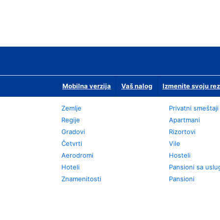
Mobilna verzija
Vaš nalog
Izmenite svoju rez
Zemlje
Privatni smeštaji
Regije
Apartmani
Gradovi
Rizortovi
Četvrti
Vile
Aerodromi
Hosteli
Hoteli
Pansioni sa usl
Znamenitosti
Pansioni