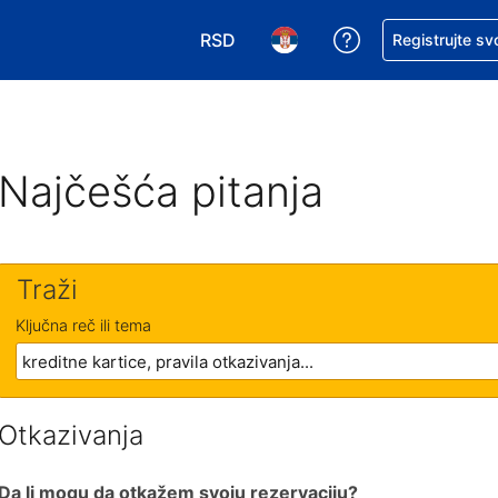
RSD
Zatražite pomoć
Registrujte sv
Izaberite valutu. Vaša trenutna valu
Izaberite jezik. Vaš trenutn
Najčešća pitanja
Traži
Ključna reč ili tema
Otkazivanja
Da li mogu da otkažem svoju rezervaciju?